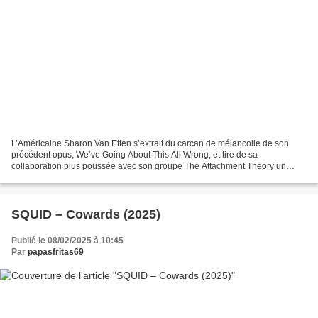
L’Américaine Sharon Van Etten s’extrait du carcan de mélancolie de son
précédent opus, We’ve Going About This All Wrong, et tire de sa
collaboration plus poussée avec son groupe The Attachment Theory un
second souffle rock. Habituée au travail en solitaire,...
SQUID – Cowards (2025)
Publié le 08/02/2025 à 10:45
Par
papasfritas69