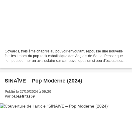
Cowards, troisième chapitre au pouvoir envoutant, repousse une nouvelle
fois les limites du pop-rock cabalistique des Anglais de Squid. Penser que
l’on peut donner un avis éclairé sur ce nouvel opus en si peu d’écoutes est
un brin présomptueux. Derrière...
SINAÏVE – Pop Moderne (2024)
Publié le 27/10/2024 à 09:20
Par
papasfritas69