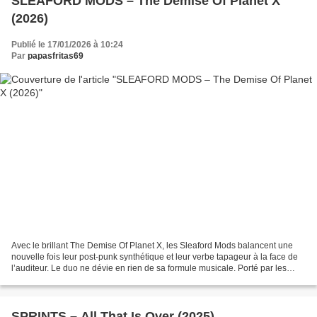
SLEAFORD MODS – The Demise Of Planet X
(2026)
Publié le 17/01/2026 à 10:24
Par
papasfritas69
Avec le brillant The Demise Of Planet X, les Sleaford Mods balancent une
nouvelle fois leur post-punk synthétique et leur verbe tapageur à la face de
l’auditeur. Le duo ne dévie en rien de sa formule musicale. Porté par les
boucles minimalistes et percutantes...
SPRINTS – All That Is Over (2025)