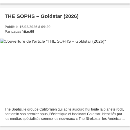
ici une approche pop plus solaire....
THE SOPHS – Goldstar (2026)
Publié le 15/03/2026 à 09:29
Par
papasfritas69
The Sophs, le groupe Californien qui agite aujourd’hui toute la planète rock,
sort enfin son premier opus, l’éclectique et fascinant Goldstar. Identifiés par
les médias spécialisés comme les nouveaux « The Strokes », les Américains
portent déjà sur leurs...