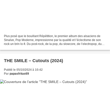
Plus posé que le bouillant Répétition, le premier album des alsaciens de
Sinaïve, Pop Moderne, impressionne par la qualité et l’éclectisme de son
rock un brin lo-fi. Du post-rock, de la pop, du slowcore, de l’electropop, du
krautrock et que sais-je encore,...
THE SMILE – Cutouts (2024)
Publié le 05/10/2024 à 10:42
Par
papasfritas69