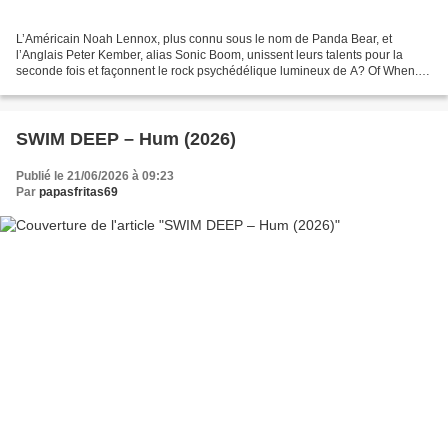
L’Américain Noah Lennox, plus connu sous le nom de Panda Bear, et
l’Anglais Peter Kember, alias Sonic Boom, unissent leurs talents pour la
seconde fois et façonnent le rock psychédélique lumineux de A? Of When.
Toujours sous l’influence des mythiques...
SWIM DEEP – Hum (2026)
Publié le 21/06/2026 à 09:23
Par
papasfritas69