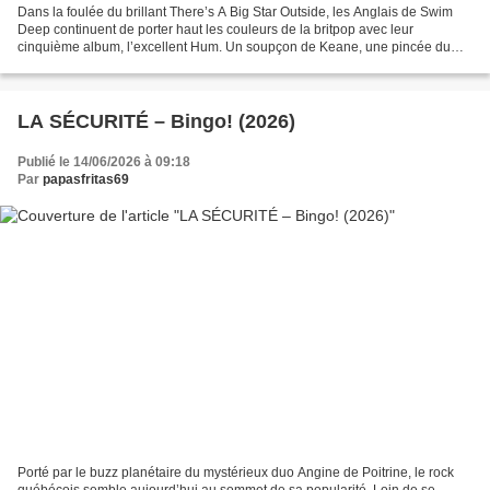
Dans la foulée du brillant There’s A Big Star Outside, les Anglais de Swim
Deep continuent de porter haut les couleurs de la britpop avec leur
cinquième album, l’excellent Hum. Un soupçon de Keane, une pincée du
Coldplay des débuts, un brin de Stone Roses,...
LA SÉCURITÉ – Bingo! (2026)
Publié le 14/06/2026 à 09:18
Par
papasfritas69
Porté par le buzz planétaire du mystérieux duo Angine de Poitrine, le rock
québécois semble aujourd’hui au sommet de sa popularité. Loin de se