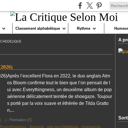
Classement alphabétique
Rythme
Humeur
A pr
YCHEDELIQUE
2026)
Après l’excellent Flora en 2022, le duo anglais Atm
os Bloom confirme tout le bien que l’on pensait de l
ui avec Everythingness, un deuxième album de pop
aérienne délicatement teintée de shoegaze. Toujour
s porté par la voix suave et éthérée de Tilda Gratto
n,...
Sort
[
…
]
- Permalien [
#
]
,
Everythingness
,
drempop
,
pop psychédélique
,
shoegazing
,