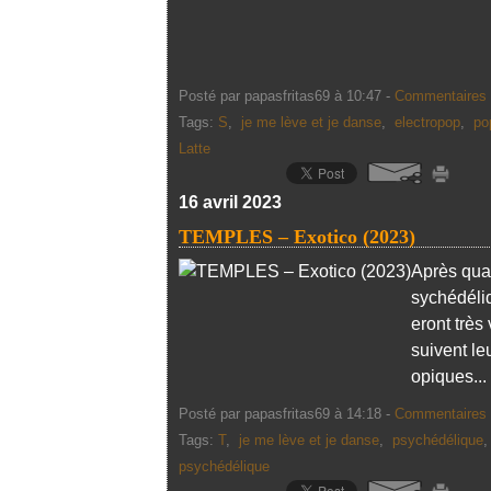
Posté par papasfritas69 à 10:47 -
Commentaires 
Tags:
S
,
je me lève et je danse
,
electropop
,
po
Latte
16 avril 2023
TEMPLES – Exotico (2023)
Après qua
sychédéliq
eront très
suivent le
opiques...
Posté par papasfritas69 à 14:18 -
Commentaires 
Tags:
T
,
je me lève et je danse
,
psychédélique
psychédélique