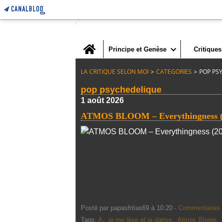
Home
Principe et Genèse
Critiques
LA CRITIQUE SELON MOI
>
CATEGORIES
>
POP PS
pop psychedelique
1 août 2026
ATMOS BLOOM – Everythingness (
Posté par papasfritas69 à 10:20 -
Commentaires 
Tags:
A
,
je me lève et je danse
,
Atmos Bloom