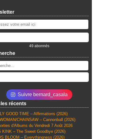
letter
49 abonnés
herche
Suivre bernard_casala
cles récents
Y GOOD TIME – Affirmations (2026)
WOMAN/CHAINSAW – Cannonball (2026)
orties d'Albums du Vendredi 7 Août 2026
 KINK – The Sweet Goodbye (2026)
S BLOOM – Everythingness (2026)