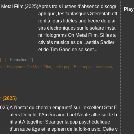
Après trois lustres d’absence discogr
Play
aphique, les fantasques Stereolab off
rent à leurs fidèles une heure de plai
sirs électroniques sur le solaire Insta
nt Holograms On Metal Film. Si les a
ctivités musicales de Laetitia Sadier
et de Tim Gane ne se sont...
[
…
]
- Permalien [
#
]
tant Holograms On Metal Film
,
indie-pop
,
Electropop
,
synthpop
,
 (2025)
A l’instar du chemin emprunté sur l’excellent Star E
aters Delight, l’Américaine Lael Neale allie sur le b
rillant Altogether Stranger la pop psychédélique
d’un autre âge et le spleen de la folk-music. Cette v