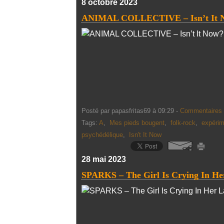
8 octobre 2023
ANIMAL COLLECTIVE – Isn’t It N
Posté par papasfritas69 à 09:29 -
Commentaires 
Tags:
A
,
Mes pieds bougent
,
folk-rock
,
expérim
psychédélique
,
Isn't It Now
28 mai 2023
SPARKS – The Girl Is Crying In Her