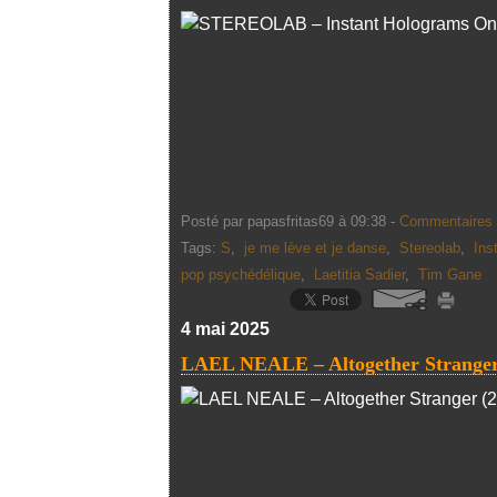
Posté par papasfritas69 à 09:38 -
Commentaires 
Tags:
S
,
je me lève et je danse
,
Stereolab
,
Ins
pop psychédélique
,
Laetitia Sadier
,
Tim Gane
4 mai 2025
LAEL NEALE – Altogether Stranger