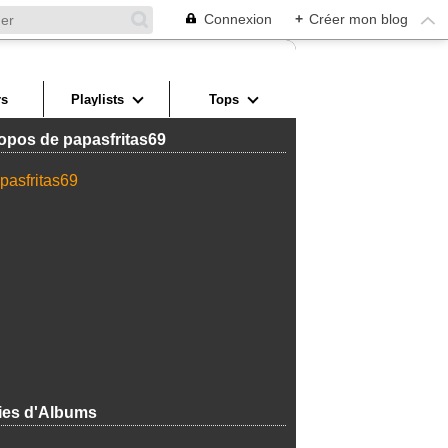
Connexion
+
Créer mon blog
s
Playlists
Tops
opos de papasfritas69
ies d'Albums