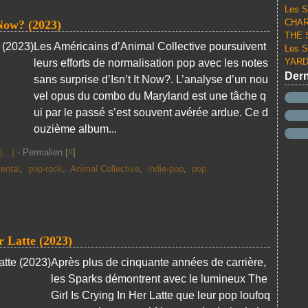
Les S
CHARL
ow? (2023)
THE S
Les Américains d’Animal Collective poursuivent
Les S
YARD 
leurs efforts de normalisation pop avec les notes
Dern
sans surprise d’Isn’t It Now?. L’analyse d’un nou
vel opus du combo du Maryland est une tâche q
ui par le passé s’est souvent avérée ardue. Ce d
ouzième album...
[
…
]
- Permalien [
#
]
ental
,
pop-rock
,
Animal Collective
,
indie-pop
,
pop
 Latte (2023)
Après plus de cinquante années de carrière,
les Sparks démontrent avec le lumineux The
Girl Is Crying In Her Latte que leur pop loufoq