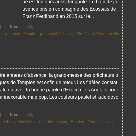
ue est toujours aussi fringante. Le bain de jo
uvence pris en compagnie des Ecossais de
Franz Ferdinand en 2015 sur le...
[
…
]
- Permalien [
#
]
p
,
pop-rock
,
Sparks
,
pop psychédélique
,
The Girl Is Crying In Her
tre années d’absence, la grand-messe des prêcheurs p
ues de Temples est enfin de retour. Les fidèles constat
 vite qu’avec la bonne parole d’Exotico, les Anglais pour
ur inexorable mue pop. Les couleurs pastel et kaléidosc
[
…
]
- Permalien [
#
]
,
rock psychédélique
,
rock britannique
,
Exotico
,
Temples
,
pop