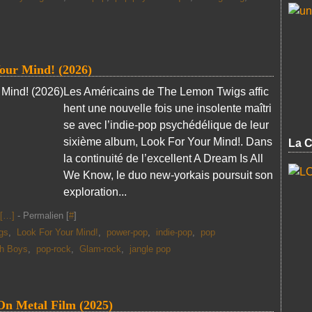
r Mind! (2026)
Les Américains de The Lemon Twigs affic
hent une nouvelle fois une insolente maîtri
se avec l’indie-pop psychédélique de leur
sixième album, Look For Your Mind!. Dans
La C
la continuité de l’excellent A Dream Is All
We Know, le duo new-yorkais poursuit son
exploration...
[
…
]
- Permalien [
#
]
gs
,
Look For Your Mind!
,
power-pop
,
indie-pop
,
pop
h Boys
,
pop-rock
,
Glam-rock
,
jangle pop
n Metal Film (2025)