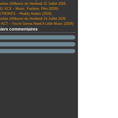
orties d'Albums du Vendredi 31 Juillet 2026
I XCX – Music, Fashion, Film (2026)
TROKES – Reality Awaits (2026)
orties d'Albums du Vendredi 24 Juillet 2026
ACT – You’re Gonna Need A Little Music (2026)
iers commentaires