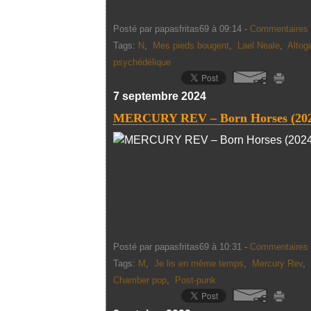
Posté par papasfritas69 à 09:14 -
Commentaires 
Tags:
N
,
Mes pieds bougent
,
Lael Neale
,
Altog
psychédélique
7 septembre 2024
MERCURY REV – Born Horses (202
Posté par papasfritas69 à 10:31 -
Commentaires 
Tags:
M
,
Je lis en même temps
,
Mercury Rev
,
Chamber pop
,
Post-punk