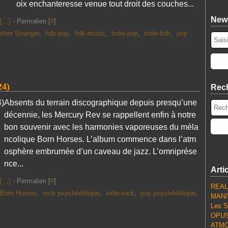
oix enchanteresse venue tout droit des couches...
News
[
…
]
- Permalien [
#
]
ether Stranger
,
folk-pop
,
folk-music
,
indie-pop
,
indie-folk
,
pop
4)
Rec
Absents du terrain discographique depuis presqu’une
décennie, les Mercury Rev se rappellent enfin à notre
bon souvenir avec les harmonies vaporeuses du méla
ncolique Born Horses. L’album commence dans l’atm
osphère embrumée d’un caveau de jazz. L’omniprése
nce...
Arti
[
…
]
- Permalien [
#
]
REALL
Born Horses
,
rock psychédélique
,
indie-rock
,
pop psychédélique
,
MAN/
Les S
OPUS
ATMO