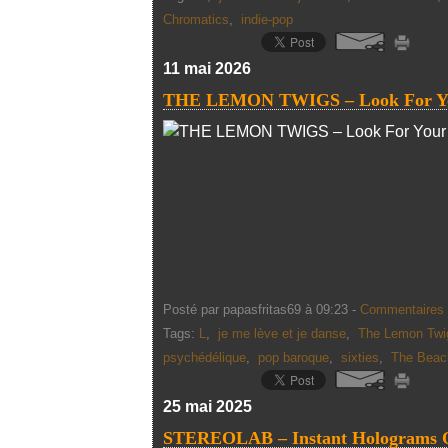
Chromatics
,
indie-pop
11 mai 2026
THE LEMON TWIGS – Look For You
Posté par papasfritas69 à 09:23 -
Commentaires 
Tags:
L
,
je me lève et je danse
,
The Lemon Twi
psychédélique
,
pop baroque
,
sixties
,
The Beac
25 mai 2025
STEREOLAB – Instant Holograms O