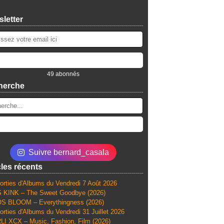
letter
49 abonnés
herche
Suivre bernard_casala
cles récents
orties d'Albums du Vendredi 7 Août 2026
 KINK – The Sweet Goodbye (2026)
S BLOOM – Everythingness (2026)
orties d'Albums du Vendredi 31 Juillet 2026
I XCX – Music, Fashion, Film (2026)