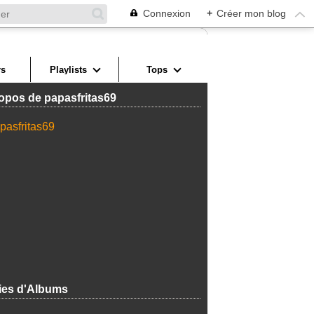
Connexion
+
Créer mon blog
s
Playlists
Tops
opos de papasfritas69
ies d'Albums