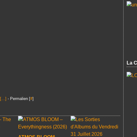
La C
[
…
]
- Permalien [
#
]