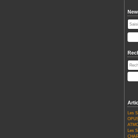
News
Rec
Arti
Les S
OPUS
ATMO
Les S
CHARL