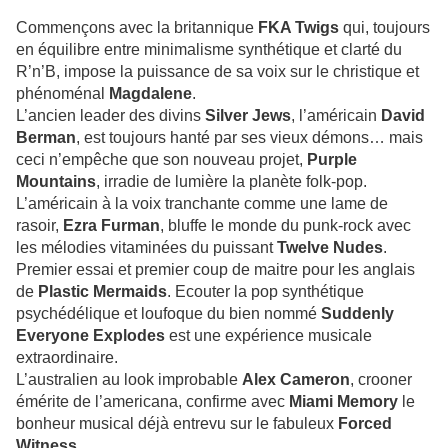
Commençons avec la britannique
FKA Twigs
qui, toujours
en équilibre entre minimalisme synthétique et clarté du
R’n’B, impose la puissance de sa voix sur le christique et
phénoménal
Magdalene
.
L’ancien leader des divins
Silver Jews
, l’américain
David
Berman
, est toujours hanté par ses vieux démons… mais
ceci n’empêche que son nouveau projet,
Purple
Mountains
, irradie de lumière la planète folk-pop.
L’américain à la voix tranchante comme une lame de
rasoir,
Ezra Furman
, bluffe le monde du punk-rock avec
les mélodies vitaminées du puissant
Twelve Nudes
.
Premier essai et premier coup de maitre pour les anglais
de
Plastic Mermaids
. Ecouter la pop synthétique
psychédélique et loufoque du bien nommé
Suddenly
Everyone Explodes
est une expérience musicale
extraordinaire.
L’australien au look improbable
Alex Cameron
, crooner
émérite de l’americana, confirme avec
Miami Memory
le
bonheur musical déjà entrevu sur le fabuleux
Forced
Witness
.