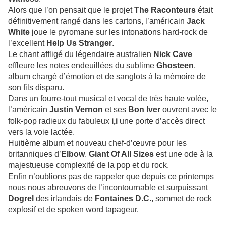
Alors que l’on pensait que le projet
The Raconteurs
était
définitivement rangé dans les cartons, l’américain
Jack
White
joue le pyromane sur les intonations hard-rock de
l’excellent
Help Us Stranger
.
Le chant affligé du légendaire australien
Nick Cave
effleure les notes endeuillées du sublime
Ghosteen
,
album chargé d’émotion et de sanglots à la mémoire de
son fils disparu.
Dans un fourre-tout musical et vocal de très haute volée,
l’américain
Justin Vernon
et ses
Bon Iver
ouvrent avec le
folk-pop radieux du fabuleux
i,i
une porte d’accès direct
vers la voie lactée.
Huitième album et nouveau chef-d’œuvre pour les
britanniques d’
Elbow
.
Giant Of All Sizes
est une ode à la
majestueuse complexité de la pop et du rock.
Enfin n’oublions pas de rappeler que depuis ce printemps
nous nous abreuvons de l’incontournable et surpuissant
Dogrel
des irlandais de
Fontaines D.C.
, sommet de rock
explosif et de spoken word tapageur.