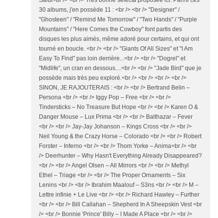
Salut<br /> <br /> Très bonne sélecta proposée ici. Parmi ces
30 albums, j'en possède 11 : <br /> <br /> "Designer" /
"Ghosteen" / "Remind Me Tomorrow" / "Two Hands" / "Purple
Mountains" / "Here Comes the Cowboy" font partis des
disques les plus aimés, même adoré pour certains, et qui ont
tourné en boucle. <br /> <br /> "Giants Of All Sizes" et "I Am
Easy To Find" pas loin derrière...<br /> <br /> "Dogrel" et
"Midlife", un cran en dessous....<br /> <br /> "Jade Bird" que je
possède mais très peu exploré.<br /> <br /> <br /> <br />
SINON, JE RAJOUTERAIS : <br /> <br /> Bertrand Belin –
Persona <br /> <br /> Iggy Pop – Free <br /> <br />
Tindersticks – No Treasure But Hope <br /> <br /> Karen O &
Danger Mouse – Lux Prima <br /> <br /> Balthazar – Fever
<br /> <br /> Jay-Jay Johanson – Kings Cross <br /> <br />
Neil Young & the Crazy Horse – Colorado <br /> <br /> Robert
Forster – Inferno <br /> <br /> Thom Yorke – Anima<br /> <br
/> Deerhunter – Why Hasn't Everything Already Disappeared?
<br /> <br /> Angel Olsen – All Mirrors <br /> <br /> Methyl
Ethel – Triage <br /> <br /> The Proper Ornaments – Six
Lenins <br /> <br /> Ibrahim Maalouf – S3ns <br /> <br /> M –
Lettre infinie + Le Live <br /> <br /> Richard Hawley – Further
<br /> <br /> Bill Callahan – Shepherd In A Sheepskin Vest <br
/> <br /> Bonnie 'Prince' Billy – I Made A Place <br /> <br />