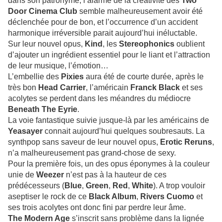
dans son patronyme, l’alarme de la créativité des
Two
Door Cinema Club
semble malheureusement avoir été
déclenchée pour de bon, et l’occurrence d’un accident
harmonique irréversible parait aujourd’hui inéluctable.
Sur leur nouvel opus,
Kind
, les
Stereophonics
oublient
d’ajouter un ingrédient essentiel pour le liant et l’attraction
de leur musique, l’émotion…
L’embellie des
Pixies
aura été de courte durée, après le
très bon
Head Carrier
, l’américain
Franck Black
et ses
acolytes se perdent dans les méandres du médiocre
Beneath The Eyrie
.
La voie fantastique suivie jusque-là par les américains de
Yeasayer
connait aujourd’hui quelques soubresauts. La
synthpop sans saveur de leur nouvel opus,
Erotic Reruns
,
n’a malheureusement pas grand-chose de sexy.
Pour la première fois, un des opus éponymes à la couleur
unie de
Weezer
n’est pas à la hauteur de ces
prédécesseurs (
Blue
,
Green
,
Red
,
White
). A trop vouloir
aseptiser le rock de ce
Black Album
,
Rivers Cuomo
et
ses trois acolytes ont donc fini par perdre leur âme.
The Modern Age
s’inscrit sans problème dans la lignée