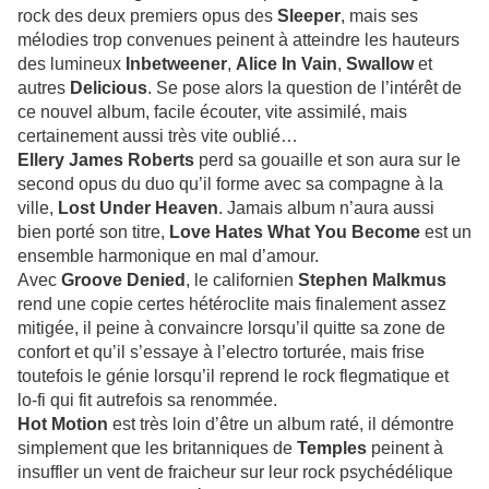
rock des deux premiers opus des
Sleeper
, mais ses
mélodies trop convenues peinent à atteindre les hauteurs
des lumineux
Inbetweener
,
Alice In Vain
,
Swallow
et
autres
Delicious
. Se pose alors la question de l’intérêt de
ce nouvel album, facile écouter, vite assimilé, mais
certainement aussi très vite oublié…
Ellery James Roberts
perd sa gouaille et son aura sur le
second opus du duo qu’il forme avec sa compagne à la
ville,
Lost Under Heaven
. Jamais album n’aura aussi
bien porté son titre,
Love Hates What You Become
est un
ensemble harmonique en mal d’amour.
Avec
Groove Denied
, le californien
Stephen Malkmus
rend une copie certes hétéroclite mais finalement assez
mitigée, il peine à convaincre lorsqu’il quitte sa zone de
confort et qu’il s’essaye à l’electro torturée, mais frise
toutefois le génie lorsqu’il reprend le rock flegmatique et
lo-fi qui fit autrefois sa renommée.
Hot Motion
est très loin d’être un album raté, il démontre
simplement que les britanniques de
Temples
peinent à
insuffler un vent de fraicheur sur leur rock psychédélique