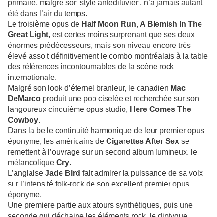
primaire, malgré son style antédiluvien, n’a jamais autant
été dans l’air du temps.
Le troisième opus de
Half Moon Run
,
A Blemish In The
Great Light
, est certes moins surprenant que ses deux
énormes prédécesseurs, mais son niveau encore très
élevé assoit définitivement le combo montréalais à la table
des références incontournables de la scène rock
internationale.
Malgré son look d’éternel branleur, le canadien
Mac
DeMarco
produit une pop ciselée et recherchée sur son
langoureux cinquième opus studio,
Here Comes The
Cowboy
.
Dans la belle continuité harmonique de leur premier opus
éponyme, les américains de
Cigarettes After Sex
se
remettent à l’ouvrage sur un second album lumineux, le
mélancolique
Cry
.
L’anglaise
Jade Bird
fait admirer la puissance de sa voix
sur l’intensité folk-rock de son excellent premier opus
éponyme.
Une première partie aux atours synthétiques, puis une
seconde qui déchaine les éléments rock, le diptyque