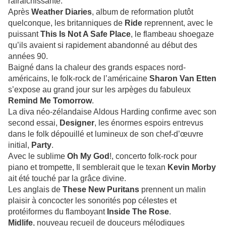
rafraichissante.
Après
Weather Diaries
, album de reformation plutôt
quelconque, les britanniques de
Ride
reprennent, avec le
puissant
This Is Not A Safe Place
, le flambeau shoegaze
qu’ils avaient si rapidement abandonné au début des
années 90.
Baigné dans la chaleur des grands espaces nord-
américains, le folk-rock de l’américaine
Sharon Van Etten
s’expose au grand jour sur les arpèges du fabuleux
Remind Me Tomorrow
.
La diva néo-zélandaise Aldous Harding confirme avec son
second essai,
Designer
, les énormes espoirs entrevus
dans le folk dépouillé et lumineux de son chef-d’œuvre
initial,
Party
.
Avec le sublime
Oh My God
!, concerto folk-rock pour
piano et trompette, Il semblerait que le texan
Kevin Morby
ait été touché par la grâce divine.
Les anglais de
These New Puritans
prennent un malin
plaisir à concocter les sonorités pop célestes et
protéiformes du flamboyant
Inside The Rose
.
Midlife
, nouveau recueil de douceurs mélodiques