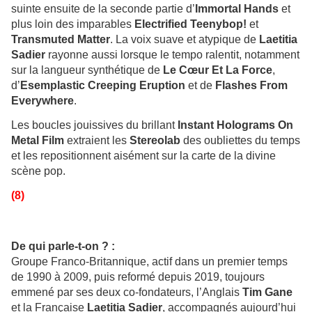
suinte ensuite de la seconde partie d’
Immortal Hands
et
plus loin des imparables
Electrified Teenybop!
et
Transmuted Matter
. La voix suave et atypique de
Laetitia
Sadier
rayonne aussi lorsque le tempo ralentit, notamment
sur la langueur synthétique de
Le Cœur Et La Force
,
d’
Esemplastic Creeping Eruption
et de
Flashes From
Everywhere
.
Les boucles jouissives du brillant
Instant Holograms On
Metal Film
extraient les
Stereolab
des oubliettes du temps
et les repositionnent aisément sur la carte de la divine
scène pop.
(8)
De qui parle-t-on ? :
Groupe Franco-Britannique, actif dans un premier temps
de 1990 à 2009, puis reformé depuis 2019, toujours
emmené par ses deux co-fondateurs, l’Anglais
Tim Gane
et la Française
Laetitia Sadier
, accompagnés aujourd’hui