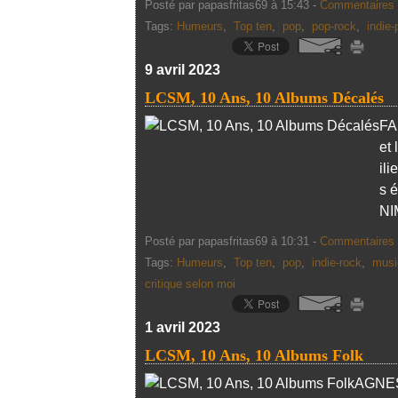
Posté par papasfritas69 à 15:43 -
Commentaires 
Tags:
Humeurs
,
Top ten
,
pop
,
pop-rock
,
indie-
9 avril 2023
LCSM, 10 Ans, 10 Albums Décalés
FA
et 
il
s 
NI
Posté par papasfritas69 à 10:31 -
Commentaires 
Tags:
Humeurs
,
Top ten
,
pop
,
indie-rock
,
musi
critique selon moi
1 avril 2023
LCSM, 10 Ans, 10 Albums Folk
AGNES 