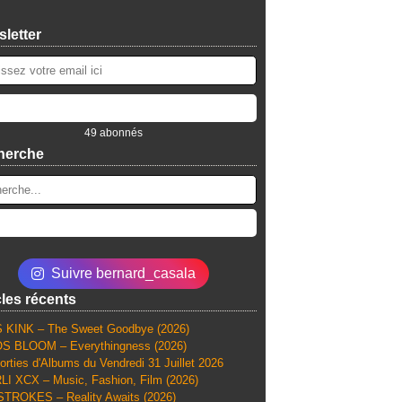
letter
49 abonnés
herche
Suivre bernard_casala
cles récents
 KINK – The Sweet Goodbye (2026)
S BLOOM – Everythingness (2026)
orties d'Albums du Vendredi 31 Juillet 2026
I XCX – Music, Fashion, Film (2026)
TROKES – Reality Awaits (2026)