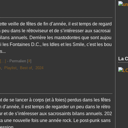
tte veille de fêtes de fin d’année, il est temps de regard
n peu dans le rétroviseur et de s’intéresser aux sacrosai
bilans annuels. Derrière les mastodontes que sont aujou
i les Fontaines D.C., les Idles et les Smile, c'est les bou
s...
La C
[
…
]
- Permalien [
#
]
n
,
Playlist
,
Best of
,
2024
t de se lancer à corps (et à foies) perdus dans les fêtes
in d’année, il est temps de regarder un peu dans le rétro
ur et de s’intéresser aux sacrosaints bilans annuels. 202
ra une nouvelle fois une année rock. Le post-punk sans
ession...