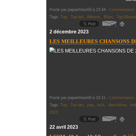
Posté par papasfritas69 à 23:44 -
Commentaires 
Tags:
Top
,
Top ten
,
Albums
,
Bilan
,
Top Album
2 décembre 2023
LES MEILLEURES CHANSONS DE
Posté par papasfritas69 à 10:11 -
Commentaires 
Tags:
Top
,
Top ten
,
pop
,
rock
,
dancefloor
,
ind
2023
22 avril 2023