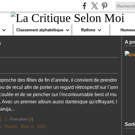
Classement alphabétique
Rythme
Humeur
A pr
N
approche des fêtes de fin d’année, il convient de prendre
u de recul afin de porter un regard rétrospectif sur l’ann
coulée et de se pencher sur l'incontournable best of mu
l. Avec un premier album aussi dantesque qu'effrayant, l
aruja...
[
…
]
- Permalien [
#
]
Sort
n
,
Playlist
,
Best of
,
2025