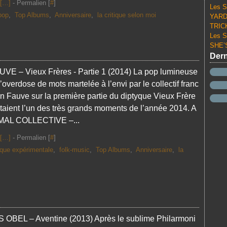
[
…
]
- Permalien [
#
]
Les S
pop
,
Top Albums
,
Anniversaire
,
la critique selon moi
YARD 
TRICK
Les S
SHE’S
Dern
UVE – Vieux Frères - Partie 1 (2014) La pop lumineuse
l’overdose de mots martelée à l’envi par le collectif franc
ien Fauve sur la première partie du diptyque Vieux Frère
étaient l’un des très grands moments de l’année 2014. A
MAL COLLECTIVE –...
[
…
]
- Permalien [
#
]
que expérimentale
,
folk-music
,
Top Albums
,
Anniversaire
,
la
OBEL – Aventine (2013) Après le sublime Philarmoni