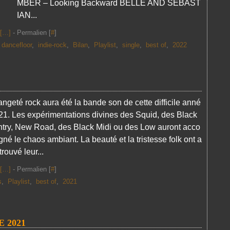
MBER – Looking Backward BELLE AND SEBAST
IAN...
[
…
]
- Permalien [
#
]
,
dancefloor
,
indie-rock
,
Bilan
,
Playlist
,
single
,
best of
,
2022
rangeté rock aura été la bande son de cette difficile anné
21. Les expérimentations divines des Squid, des Black
try, New Road, des Black Midi ou des Low auront acco
né le chaos ambiant. La beauté et la tristesse folk ont a
trouvé leur...
[
…
]
- Permalien [
#
]
s
,
Playlist
,
best of
,
2021
 2021