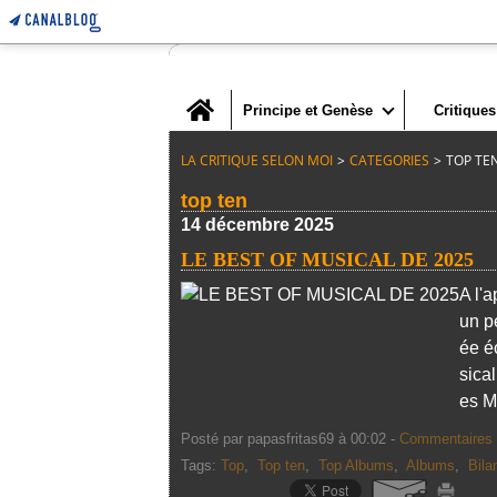
Home
Principe et Genèse
Critiques
LA CRITIQUE SELON MOI
>
CATEGORIES
>
TOP TE
top ten
14 décembre 2025
LE BEST OF MUSICAL DE 2025
A l'
un pe
ée é
sica
es M
Posté par papasfritas69 à 00:02 -
Commentaires 
Tags:
Top
,
Top ten
,
Top Albums
,
Albums
,
Bila