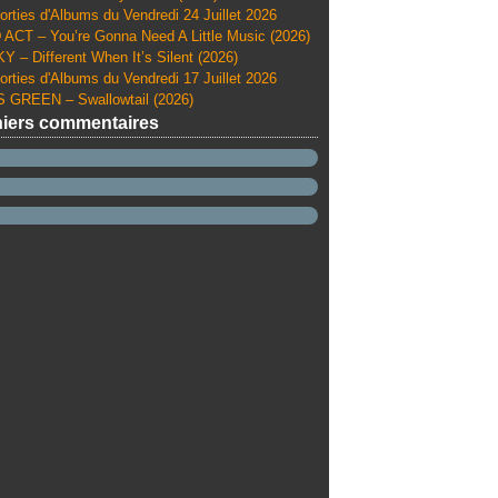
orties d'Albums du Vendredi 24 Juillet 2026
ACT – You’re Gonna Need A Little Music (2026)
Y – Different When It’s Silent (2026)
orties d'Albums du Vendredi 17 Juillet 2026
 GREEN – Swallowtail (2026)
iers commentaires