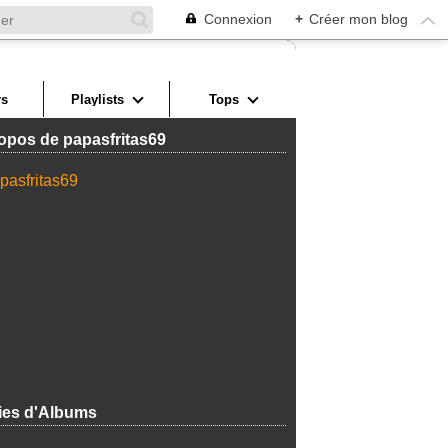
Connexion
+
Créer mon blog
s
Playlists
Tops
opos de papasfritas69
ies d'Albums