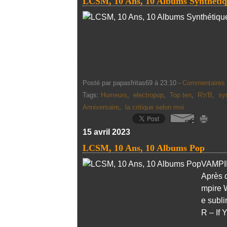
LCSM, 10 Ans, 10 Albums Synthétiq
Posté par papasfritas69 à 23:10 -
Commentaires 
Tags:
Humeurs
,
electropop
,
Top ten
,
R'n'B
,
sy
Anniversaire
,
la critique selon moi
15 avril 2023
LCSM, 10 Ans, 10 Albums Pop
VAMPIR
Après 
mpire 
e subl
R – If 