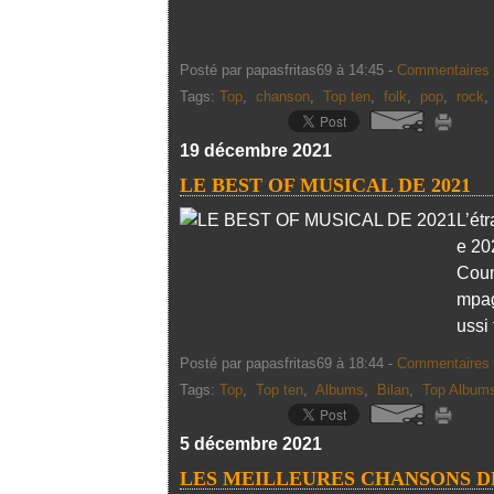
Posté par papasfritas69 à 14:45 -
Commentaires 
Tags:
Top
,
chanson
,
Top ten
,
folk
,
pop
,
rock
19 décembre 2021
LE BEST OF MUSICAL DE 2021
L’ét
e 20
Coun
mpag
ussi 
Posté par papasfritas69 à 18:44 -
Commentaires 
Tags:
Top
,
Top ten
,
Albums
,
Bilan
,
Top Album
5 décembre 2021
LES MEILLEURES CHANSONS DE