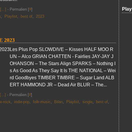
Play
[
…
]
- Permalien [
#
]
s
,
Playlist
,
best of
,
2023
 2023
Les Plus Pop SLOWDIVE – Kisses HALF MOO R
UN – Alco GRIAN CHATTEN - Fairlies JAY-JAY J
OHANSON – The Stars Align SPARKS – Nothing I
s As Good As They Say It Is THE NATIONAL – Wei
rd Goodbyes TIMBER TIMBRE – Sugar Land ALB
ERT HAMMOND JR – Dead Air BLUR – The...
[
…
]
- Permalien [
#
]
ie-rock
,
indie-pop
,
folk-music
,
Bilan
,
Playlist
,
single
,
best of
,