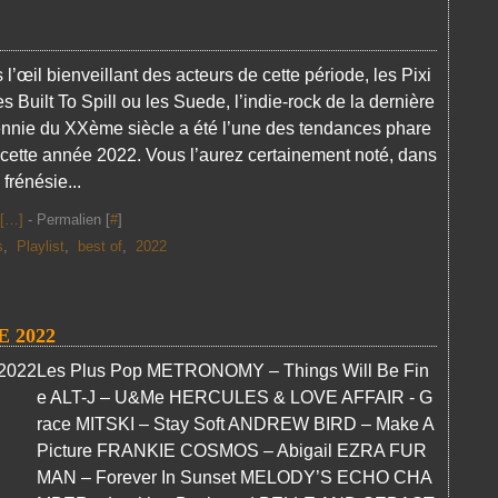
 l’œil bienveillant des acteurs de cette période, les Pixi
es Built To Spill ou les Suede, l’indie-rock de la dernière
nnie du XXème siècle a été l’une des tendances phare
 cette année 2022. Vous l’aurez certainement noté, dans
 frénésie...
[
…
]
- Permalien [
#
]
s
,
Playlist
,
best of
,
2022
 2022
Les Plus Pop METRONOMY – Things Will Be Fin
e ALT-J – U&Me HERCULES & LOVE AFFAIR - G
race MITSKI – Stay Soft ANDREW BIRD – Make A
Picture FRANKIE COSMOS – Abigail EZRA FUR
MAN – Forever In Sunset MELODY’S ECHO CHA