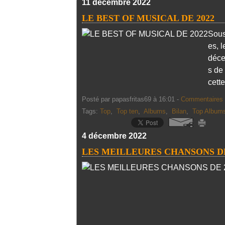
11 décembre 2022
LE BEST OF MUSICAL DE 2022
Sous
es, l
déce
s de
cette
Posté par papasfritas69 à 16:01 -
Commentaires 
Tags:
Top
,
Top ten
,
Albums
,
Bilan
,
Top Album
4 décembre 2022
LES MEILLEURES CHANSONS DE