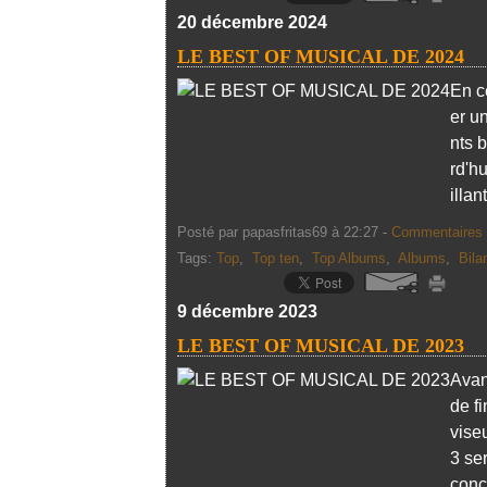
20 décembre 2024
LE BEST OF MUSICAL DE 2024
En ce
er u
nts 
rd'hu
illant
Posté par papasfritas69 à 22:27 -
Commentaires 
Tags:
Top
,
Top ten
,
Top Albums
,
Albums
,
Bila
9 décembre 2023
LE BEST OF MUSICAL DE 2023
Avan
de f
vise
3 se
conc