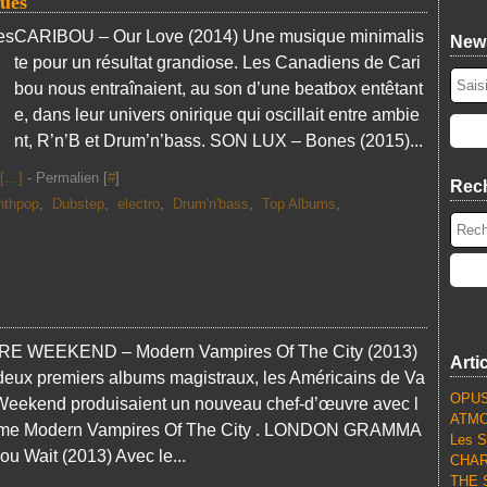
ues
CARIBOU – Our Love (2014) Une musique minimalis
News
te pour un résultat grandiose. Les Canadiens de Cari
bou nous entraînaient, au son d’une beatbox entêtant
e, dans leur univers onirique qui oscillait entre ambie
nt, R’n’B et Drum’n’bass. SON LUX – Bones (2015)...
[
…
]
- Permalien [
#
]
Rec
nthpop
,
Dubstep
,
electro
,
Drum'n'bass
,
Top Albums
,
E WEEKEND – Modern Vampires Of The City (2013)
Arti
deux premiers albums magistraux, les Américains de Va
OPUS
Weekend produisaient un nouveau chef-d’œuvre avec l
ATMO
ime Modern Vampires Of The City . LONDON GRAMMA
Les S
You Wait (2013) Avec le...
CHARL
THE S