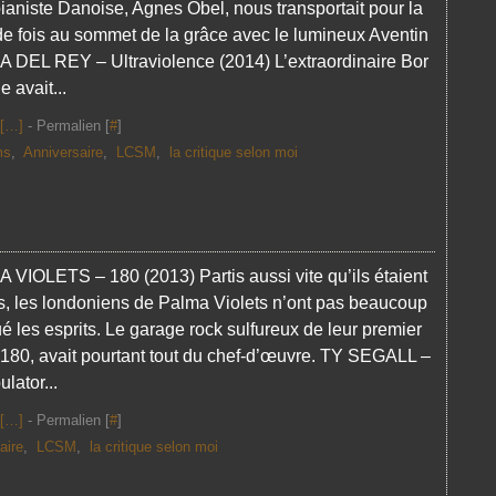
pianiste Danoise, Agnes Obel, nous transportait pour la
e fois au sommet de la grâce avec le lumineux Aventin
A DEL REY – Ultraviolence (2014) L’extraordinaire Bor
e avait...
[
…
]
- Permalien [
#
]
ms
,
Anniversaire
,
LCSM
,
la critique selon moi
 VIOLETS – 180 (2013) Partis aussi vite qu’ils étaient
és, les londoniens de Palma Violets n’ont pas beaucoup
 les esprits. Le garage rock sulfureux de leur premier
 180, avait pourtant tout du chef-d’œuvre. TY SEGALL –
lator...
[
…
]
- Permalien [
#
]
aire
,
LCSM
,
la critique selon moi