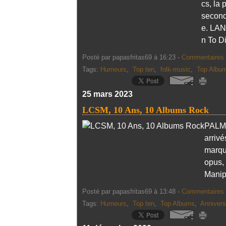
cs, la 
second
e. LAN
n To Di
Posté par papasfritas69 à 16:23 -
Commentaires 
Tags:
Humeurs
,
Top ten
,
folk-music
,
Top Albu
25 mars 2023
LCSM, 10 Ans, 10 Albums Rock
PALMA
arriv
marqué
opus,
Manipu
Posté par papasfritas69 à 13:48 -
Commentaires 
Tags:
Humeurs
,
Top ten
,
Top Albums
,
Annivers