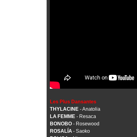
Les Plus Dansantes
THYLACINE
- Anatolia
LA FEMME
- Resaca
BONOBO
- Rosewood
ROSALÍA
- Saoko