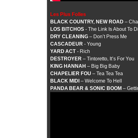
Les Plus Folles
BLACK COUNTRY, NEW ROAD
– Cha
LOS BITCHOS
- The Link Is About To D
DRY CLEANING
– Don’t Press Me
CASCADEUR
- Young
YARD ACT
- Rich
DESTROYER
– Tintoretto, It’s For You
KING HANNAH
– Big Big Baby
CHAPELIER FOU
– Tea Tea Tea
BLACK MIDI
– Welcome To Hell
PANDA BEAR & SONIC BOOM
– Getti