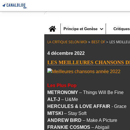
Home
Principe et Genèse
Critiques
LA CRITIQUE SELON MOI
>
BEST OF
>
LES MEILLE
4 décembre 2022
LES MEILLEURES CHANSONS DE
Les Plus Pop
METRONOMY
– Things Will Be Fine
ALT-J
– U&Me
HERCULES & LOVE AFFAIR
- Grace
MITSKI
– Stay Soft
ANDREW BIRD
– Make A Picture
FRANKIE COSMOS
– Abigail