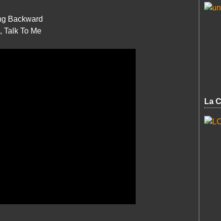
ng Backward
, Talk To Me
La C