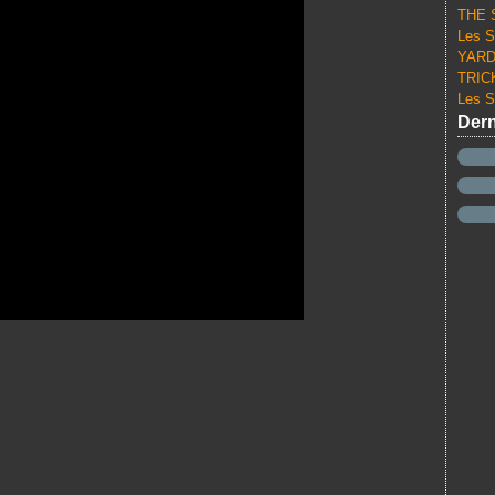
THE S
Les S
YARD 
TRICK
Les S
Dern