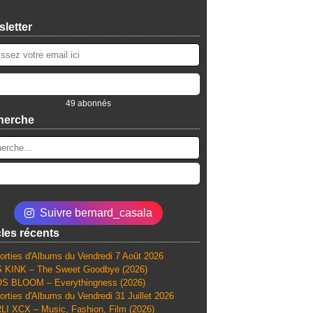
letter
49 abonnés
herche
Suivre bernard_casala
cles récents
orties d'Albums du Vendredi 7 Août 2026
 KINK – The Sweet Goodbye (2026)
S BLOOM – Everythingness (2026)
orties d'Albums du Vendredi 31 Juillet 2026
I XCX – Music, Fashion, Film (2026)