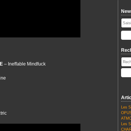
News
Rec
E
– Ineffable Mindfuck
ine
Arti
Les S
tric
OPUS
ATMO
Les S
CHARL