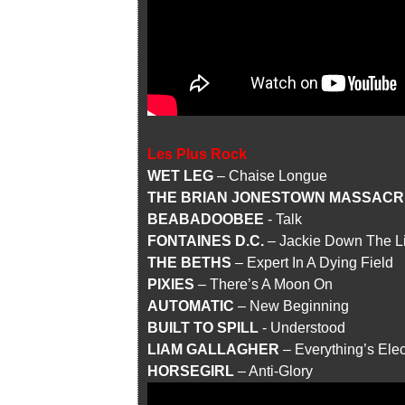
Les Plus Rock
WET LEG
– Chaise Longue
THE BRIAN JONESTOWN MASSACR
BEABADOOBEE
- Talk
FONTAINES D.C.
– Jackie Down The L
THE BETHS
– Expert In A Dying Field
PIXIES
– There’s A Moon On
AUTOMATIC
– New Beginning
BUILT TO SPILL
- Understood
LIAM GALLAGHER
– Everything’s Elec
HORSEGIRL
– Anti-Glory