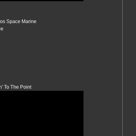
os Space Marine
ie
n’ To The Point