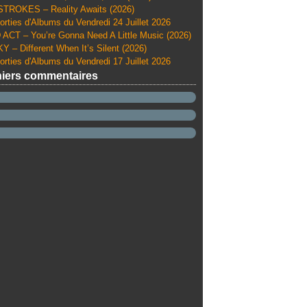
TROKES – Reality Awaits (2026)
orties d'Albums du Vendredi 24 Juillet 2026
ACT – You’re Gonna Need A Little Music (2026)
Y – Different When It’s Silent (2026)
orties d'Albums du Vendredi 17 Juillet 2026
iers commentaires