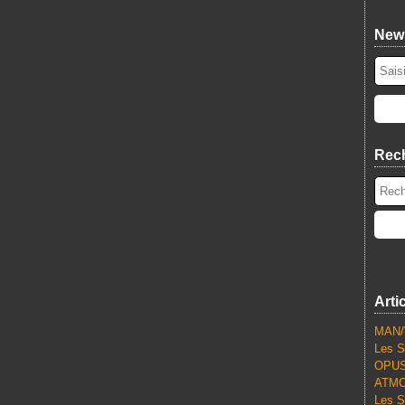
News
Rec
Arti
MAN/
Les S
OPUS
ATMO
Les S