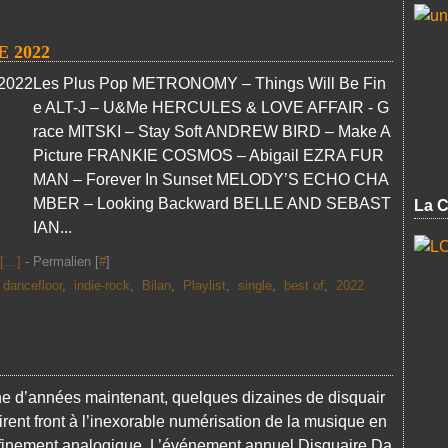
 2022
Les Plus Pop METRONOMY – Things Will Be Fin
e ALT-J – U&Me HERCULES & LOVE AFFAIR - G
race MITSKI – Stay Soft ANDREW BIRD – Make A
Picture FRANKIE COSMOS – Abigail EZRA FUR
MAN – Forever In Sunset MELODY’S ECHO CHA
MBER – Looking Backward BELLE AND SEBAST
La C
IAN...
[
…
]
- Permalien [
#
]
,
dancefloor
,
indie-rock
,
Bilan
,
Playlist
,
single
,
best of
,
2022
ine d’années maintenant, quelques dizaines de disquair
rent front à l’inexorable numérisation de la musique en
affinement analogique. L’événement annuel Disquaire Da