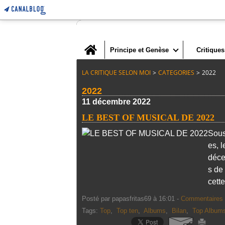
Home
Principe et Genèse
Critiques
LA CRITIQUE SELON MOI
>
CATEGORIES
>
2022
2022
11 décembre 2022
LE BEST OF MUSICAL DE 2022
Sous
es, l
déce
s de
cette
Posté par papasfritas69 à 16:01 -
Commentaires 
Tags:
Top
,
Top ten
,
Albums
,
Bilan
,
Top Album