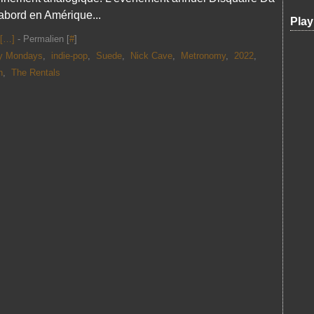
’abord en Amérique...
Play
[
…
]
- Permalien [
#
]
y Mondays
,
indie-pop
,
Suede
,
Nick Cave
,
Metronomy
,
2022
,
n
,
The Rentals