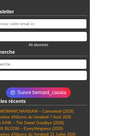
letter
49 abonnés
herche
Suivre bernard_casala
cles récents
WOMAN/CHAINSAW – Cannonball (2026)
orties d'Albums du Vendredi 7 Août 2026
 KINK – The Sweet Goodbye (2026)
S BLOOM – Everythingness (2026)
orties d'Albums du Vendredi 31 Juillet 2026