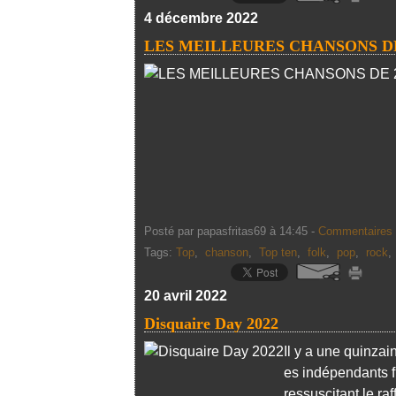
4 décembre 2022
LES MEILLEURES CHANSONS DE
Posté par papasfritas69 à 14:45 -
Commentaires 
Tags:
Top
,
chanson
,
Top ten
,
folk
,
pop
,
rock
20 avril 2022
Disquaire Day 2022
Il y a une quinza
es indépendants fi
ressuscitant le r