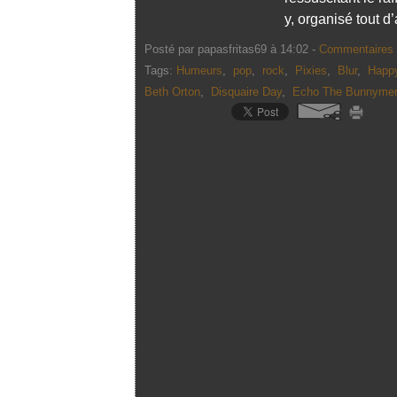
y, organisé tout d
Posté par papasfritas69 à 14:02 -
Commentaires 
Tags:
Humeurs
,
pop
,
rock
,
Pixies
,
Blur
,
Happ
Beth Orton
,
Disquaire Day
,
Echo The Bunnyme