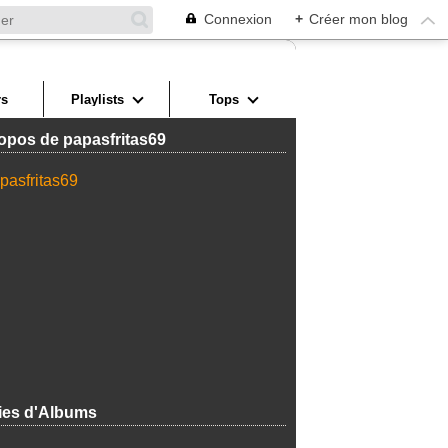
Connexion
+
Créer mon blog
s
Playlists
Tops
opos de papasfritas69
ies d'Albums