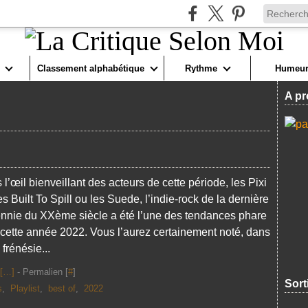
Classement alphabétique
Rythme
Humeur
A pr
 l’œil bienveillant des acteurs de cette période, les Pixi
es Built To Spill ou les Suede, l’indie-rock de la dernière
nnie du XXème siècle a été l’une des tendances phare
 cette année 2022. Vous l’aurez certainement noté, dans
 frénésie...
[
…
]
- Permalien [
#
]
Sort
s
,
Playlist
,
best of
,
2022