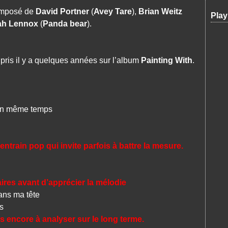
composé de
David Portner
(
Avey Tare
),
Brian Weitz
Play
ah Lennox
(
Panda bear
).
pris il y a quelques années sur l’album
Painting With
.
en même temps
ntrain pop qui invite parfois à battre la mesure.
ires avant d’apprécier la mélodie
ans ma tête
s
s encore à analyser sur le long terme.