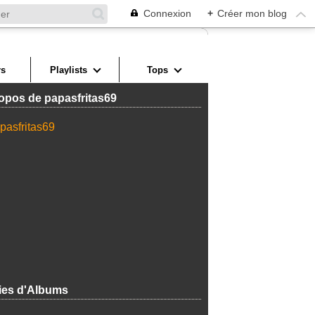
Connexion
+
Créer mon blog
s
Playlists
Tops
opos de papasfritas69
ies d'Albums