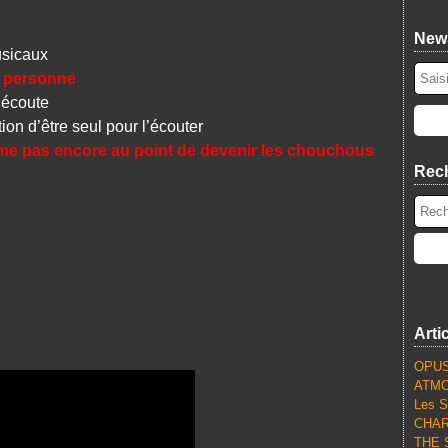
News
sicaux
r personne
’écoute
on d’être seul pour l’écouter
ême pas encore au point de devenir les chouchous
Rec
Arti
OPUS
ATMO
Les S
CHARL
THE S