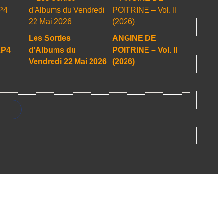
Les Sorties
ANGINE DE
LP4
d'Albums du
POITRINE – Vol. II
Vendredi 22 Mai 2026
(2026)
ail Canalblog
Top articles
Contact
Signaler un abus
C.G.U.
Cookies et donn