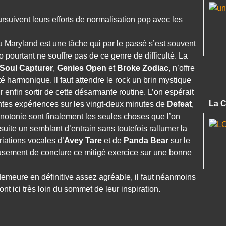
rsuivent leurs efforts de normalisation pop avec les
 Maryland est une tâche qui par le passé s’est souvent
pourtant ne souffre pas de ce genre de difficulté. La
Soul Capturer
,
Genies Open
et
Broke Zodiac
, n’offre
 harmonique. Il faut attendre le rock un brin mystique
 enfin sortir de cette désarmante routine. L’on espérait
La C
ntes expériences sur les vingt-deux minutes de
Defeat
,
monotonie sont finalement les seules choses que l’on
uite un semblant d’entrain sans toutefois rallumer la
iations vocales d’
Avey Tare
et de
Panda Bear
sur le
sement de conclure ce mitigé exercice sur une bonne
demeure en définitive assez agréable, il faut néanmoins
ont ici très loin du sommet de leur inspiration.