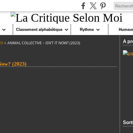
Classement alphabétique
Rythme
Humeur
A pr
23
>
ANIMAL COLLECTIVE – ISN’T IT NOW? (2023)
ow? (2023)
Sort