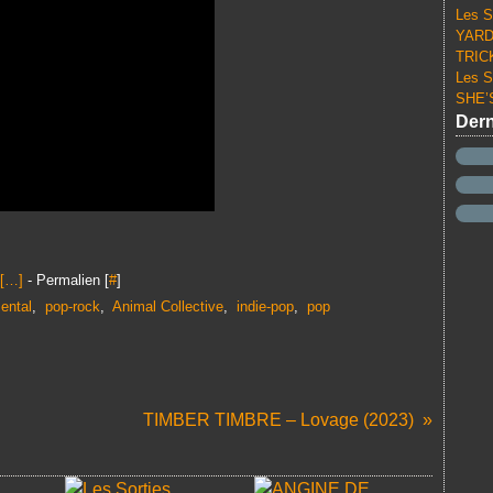
Les S
YARD 
TRICK
Les S
SHE’S
Dern
[
…
]
- Permalien [
#
]
ental
,
pop-rock
,
Animal Collective
,
indie-pop
,
pop
TIMBER TIMBRE – Lovage (2023)