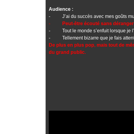
Audience :
- J’ai du succès avec mes goûts mu
-
Peut-être écouté sans dérange
- Tout le monde s’enfuit lorsque je l
- Tellement bizarre que je fais attenti
De plus en plus pop, mais tout de m
du grand public.