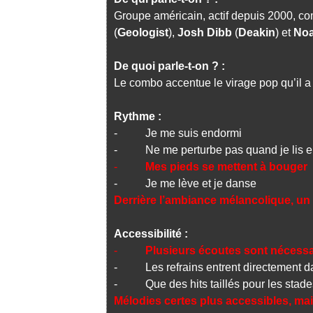
Groupe américain, actif depuis 2000, 
(
Geologist
),
Josh Dibb
(
Deakin
) et
No
De quoi parle-t-on ? :
Le combo accentue le virage pop qu’il a 
Rythme :
- Je me suis endormi
- Ne me perturbe pas quand je lis 
-
Mes pieds se mettent à bouger
- Je me lève et je danse
Derrière l’ambiance mélancolique, un e
Accessibilité :
-
Plusieurs écoutes sont nécessa
- Les refrains entrent directement d
- Que des hits taillés pour les stade
Mélodies certes plus accessibles, mai