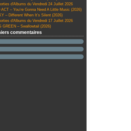
orties d'Albums du Vendredi 24 Juillet 2026
ACT – You’re Gonna Need A Little Music (2026)
Y – Different When It’s Silent (2026)
orties d'Albums du Vendredi 17 Juillet 2026
 GREEN – Swallowtail (2026)
iers commentaires