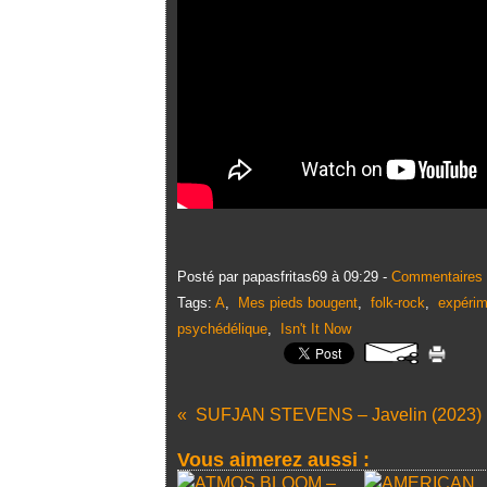
Posté par papasfritas69 à 09:29 -
Commentaires 
Tags:
A
,
Mes pieds bougent
,
folk-rock
,
expérim
psychédélique
,
Isn't It Now
SUFJAN STEVENS – Javelin (2023)
Vous aimerez aussi :