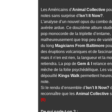
Les Américains d’
Animal Collective
pou
notes sans surprise d’
Isn’t It Now?
.
L’analyse d’un nouvel opus du combo du
avérée ardue. Ce douzième album studio 
pop monocorde de la triplette d’entame,
malheureusement que trop peu de variété
du long
Magicians From Baltimore
pour
des éruptions volcaniques et de fascina
mais il n’en est rien, la langueur et la 
retiendra. La pop de
Gem & I
relance ens
mèche de la folie psychédélique. Les var
dépouillé
Kings Walk
permettent heureu
note.
Si le rendu d’ensemble d’
Isn’t It Now?
reconnaître que les
Animal Collective
s
(6)
De qui parle-t-on ? :