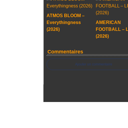
ATMOS BLOOM –
Everythingness
AMERICAN
(2026)
FOOTBALL – 
(2026)
Commentaires
Ajouter un commentaire
Voir le profil de
papasfritas69
sur le port