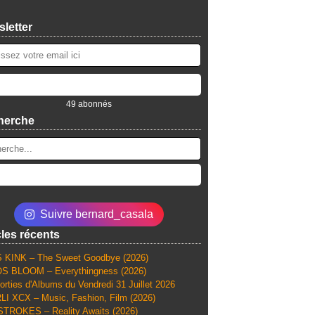
letter
49 abonnés
herche
Suivre bernard_casala
cles récents
 KINK – The Sweet Goodbye (2026)
S BLOOM – Everythingness (2026)
orties d'Albums du Vendredi 31 Juillet 2026
I XCX – Music, Fashion, Film (2026)
TROKES – Reality Awaits (2026)