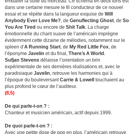
emballer la suite du morceau. Ce schéma en deux tons est
dans une certaine mesure le fil conducteur de ce nouvel
essai et se répète dans la langueur exquise de
Will
Anybody Ever Love Me?
, de
Genuflecting Ghost
, de
So
You Are Tired
ou encore de
Shit Talk
. La charge
émotionnelle du chant suave de l’américain imprègne
évidemment cette dizaine de mélodies, notamment sur le
spleen d’
A Running Start
, de
My Red Little Fox
, de
l’éponyme
Javelin
et du final,
There’s A World
.
Sufjan Stevens
délaisse l’orientation un brin
expérimentale de ses dernières réalisations et, avec le
paradisiaque
Javelin
, retrouve les harmonies qui à
l’époque du bouleversant
Carrie & Lowell
touchaient au
plus profond le cœur de l’auditeur.
(8,5)
De qui parle-t-on ? :
Chanteur et musicien américain, actif depuis 1999.
De quoi parle-t-on ? :
Avec une petite dose de pop en plus, l’américain retrouve