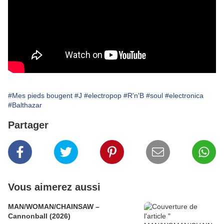
#Mes pieds bougent
#J
#electropop
#R'n'B
#soul
#electronica
#Balthazar
Partager
Vous aimerez aussi
MAN/WOMAN/CHAINSAW –
Cannonball (2026)