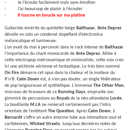
-
Je l’écoute facilement mais sans émotion
-
J’ai beaucoup de plaisir à l’écouter
-
Il tourne en boucle sur ma platine
Guitariste émérite du quintette belge
Balthazar
,
Jinte Deprez
dévoile en solo un condensé stupéfiant d’electronica
mélancolique et lumineuse.
L’on avait du mal à percevoir dans le rock intense de
Balthazar
l’importance du chant monocorde de
Jinte Deprez
. Alliée à
cette electropop métronomique et minimaliste, cette voix crée
ici une alchimie aérienne et fantastique. Le très bien nommé
On Fire
démarre cet opus dans la chaleur et la moiteur du
R’n’B.
Calm Down
est, à n’en pas douter, un single fédérateur
de pop langoureuse et synthétique. L’immense
The Other Man
,
morceau de bravoure de ce
Running Days
, emprunte son
gimmick de percussions au
Royals
de la néo-zélandaise
Lorde
.
La bouillante
M.I.A
ne renierait certainement pas l’intro
orientale de l’entêtant
The Question
. Après
Calm Down
,
J.
Bernardt
s’offre un autre énorme tube aux intonations soul et
caribéennes,
Wicked Streets
. Jusqu’aux dernières notes de