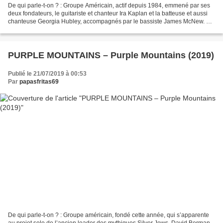
De qui parle-t-on ? : Groupe Américain, actif depuis 1984, emmené par ses
deux fondateurs, le guitariste et chanteur Ira Kaplan et la batteuse et aussi
chanteuse Georgia Hubley, accompagnés par le bassiste James McNew. De
quoi parle-t-on ? : Le groupe...
PURPLE MOUNTAINS – Purple Mountains (2019)
Publié le 21/07/2019 à 00:53
Par
papasfritas69
De qui parle-t-on ? : Groupe américain, fondé cette année, qui s’apparente
au projet solo de l’ancien leader des mythiques Silver Jews, David Berman.