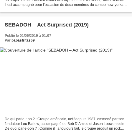
Il est accompagné pour l’occasion de deux membres du combo new-yorkais
Woods, Jeremy Earl et Jarvis Taveniere,...
SEBADOH – Act Surprised (2019)
Publié le 01/06/2019 à 01:07
Par
papasfritas69
De qui parle-t-on ? : Groupe américain, actif depuis 1987, emmené par son
fondateur Lou Barlow, accompagné de Bob D’Amico et Jason Loewenstein.
De quoi parle-t-on ? : Comme il l’a toujours fait, le groupe produit un rock