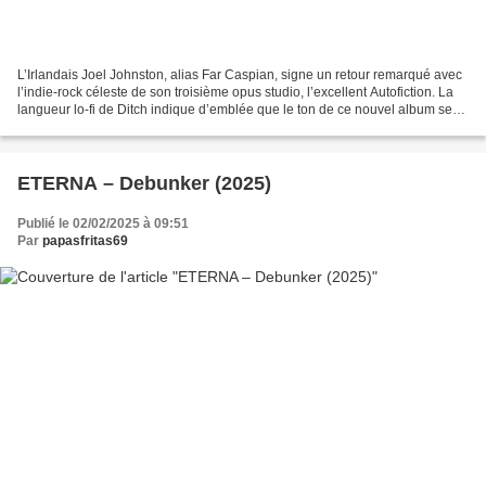
L’Irlandais Joel Johnston, alias Far Caspian, signe un retour remarqué avec
l’indie-rock céleste de son troisième opus studio, l’excellent Autofiction. La
langueur lo-fi de Ditch indique d’emblée que le ton de ce nouvel album sera
mélancolique. L’ombre...
ETERNA – Debunker (2025)
Publié le 02/02/2025 à 09:51
Par
papasfritas69