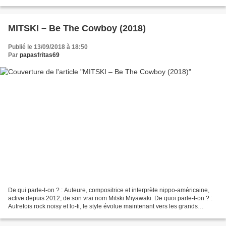
indépendant pur jus qui reprend...
MITSKI – Be The Cowboy (2018)
Publié le 13/09/2018 à 18:50
Par
papasfritas69
De qui parle-t-on ? : Auteure, compositrice et interprète nippo-américaine,
active depuis 2012, de son vrai nom Mitski Miyawaki. De quoi parle-t-on ? :
Autrefois rock noisy et lo-fi, le style évolue maintenant vers les grands
espaces de la pop et du folk....