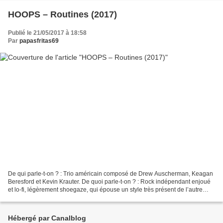
HOOPS – Routines (2017)
Publié le 21/05/2017 à 18:58
Par
papasfritas69
De qui parle-t-on ? : Trio américain composé de Drew Auscherman, Keagan
Beresford et Kevin Krauter. De quoi parle-t-on ? : Rock indépendant enjoué
et lo-fi, légèrement shoegaze, qui épouse un style très présent de l’autre
côté de l’Atlantique. Rythme...
Hébergé par Canalblog