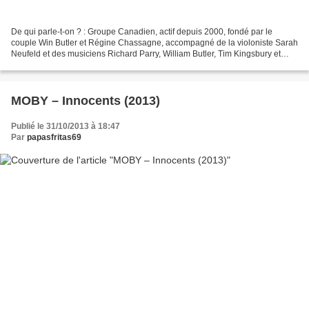
De qui parle-t-on ? : Groupe Canadien, actif depuis 2000, fondé par le
couple Win Butler et Régine Chassagne, accompagné de la violoniste Sarah
Neufeld et des musiciens Richard Parry, William Butler, Tim Kingsbury et
Jeremy Gara. De quoi parle-t-on ?...
MOBY – Innocents (2013)
Publié le 31/10/2013 à 18:47
Par
papasfritas69