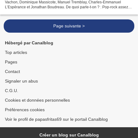
Vachon, Dominique Massicote, Manuel Tremblay, Charles-Emmanuel
L’Espérance et Jonathan Boudreau. De quoi parle-t-on ? : Pop-rock assez
inclassable, plutôt sombre et mid-tempo, empruntant...
Page suivante >
Hébergé par Canalblog
Top articles
Pages
Contact
Signaler un abus
C.G.U.
Cookies et données personnelles
Préférences cookies
Voir le profil de papasfritas69 sur le portail Canalblog
Créer un blog sur Canalblog