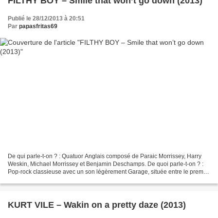
FILTHY BOY – Smile that won’t go down (2013)
Publié le 28/12/2013 à 20:51
Par
papasfritas69
De qui parle-t-on ? : Quatuor Anglais composé de Paraic Morrissey, Harry
Weskin, Michael Morrissey et Benjamin Deschamps. De quoi parle-t-on ? :
Pop-rock classieuse avec un son légèrement Garage, située entre le premier
album des Cold war kids et les...
KURT VILE – Wakin on a pretty daze (2013)