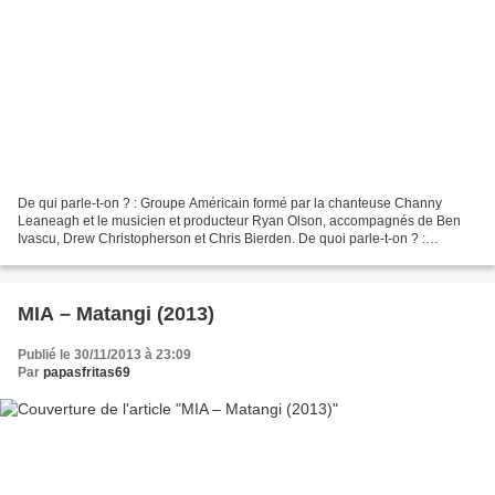
De qui parle-t-on ? : Groupe Américain formé par la chanteuse Channy
Leaneagh et le musicien et producteur Ryan Olson, accompagnés de Ben
Ivascu, Drew Christopherson et Chris Bierden. De quoi parle-t-on ? :
Electropop tiraillée entre une envie de grands...
MIA – Matangi (2013)
Publié le 30/11/2013 à 23:09
Par
papasfritas69