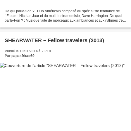
De qui parle-t-on ? : Duo Américain composé du spécialiste tendance de
l’Electro, Nicolas Jaar et du multi-instrumentiste, Dave Harrington. De quoi
parle-t-on ? : Musique faite de morceaux aux ambiances et aux rythmes très
variés, parfois Ambient, parfois...
SHEARWATER – Fellow travelers (2013)
Publié le 10/01/2014 à 23:18
Par
papasfritas69