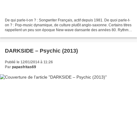
De qui parle-t-on ? : Songwriter Français, actif depuis 1981. De quoi parle-t-
on ? : Pop-music dynamique, de culture plutôt anglo-saxonne. Certains titres
rappellent un peu son époque New-wave dansante des années 80. Rythme
: - Je me suis endormi dans...
DARKSIDE – Psychic (2013)
Publié le 12/01/2014 à 11:26
Par
papasfritas69