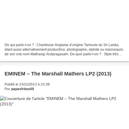
De qui parle-t-on ? : Chanteuse Anglaise d’origine Tamoule du Sri Lanka,
étant aussi alternativement productrice, photographe, styliste ou mannequin,
de son vrai nom Mathangi Arulpragasam. De quoi parle-t-on ? : Style très
dynamique mélangeant le Hip-hop,...
EMINEM – The Marshall Mathers LP2 (2013)
Publié le 23/11/2013 à 23:38
Par
papasfritas69