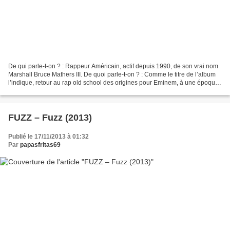
De qui parle-t-on ? : Rappeur Américain, actif depuis 1990, de son vrai nom
Marshall Bruce Mathers III. De quoi parle-t-on ? : Comme le titre de l’album
l’indique, retour au rap old school des origines pour Eminem, à une époque
où son succès, pas encore...
FUZZ – Fuzz (2013)
Publié le 17/11/2013 à 01:32
Par
papasfritas69