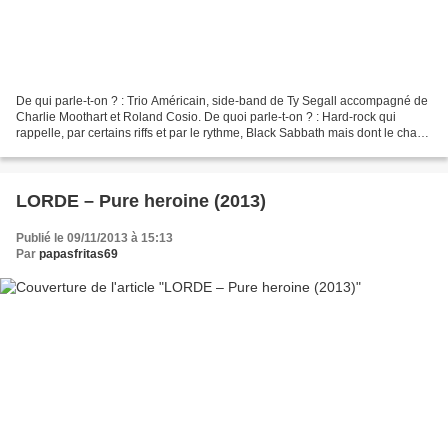
De qui parle-t-on ? : Trio Américain, side-band de Ty Segall accompagné de
Charlie Moothart et Roland Cosio. De quoi parle-t-on ? : Hard-rock qui
rappelle, par certains riffs et par le rythme, Black Sabbath mais dont le chant
fait bizarrement penser au...
LORDE – Pure heroine (2013)
Publié le 09/11/2013 à 15:13
Par
papasfritas69