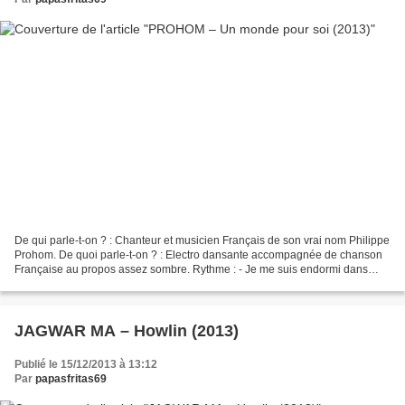
De qui parle-t-on ? : Chanteur et musicien Français de son vrai nom Philippe
Prohom. De quoi parle-t-on ? : Electro dansante accompagnée de chanson
Française au propos assez sombre. Rythme : - Je me suis endormi dans
mon fauteuil - Ne me perturbe pas...
JAGWAR MA – Howlin (2013)
Publié le 15/12/2013 à 13:12
Par
papasfritas69