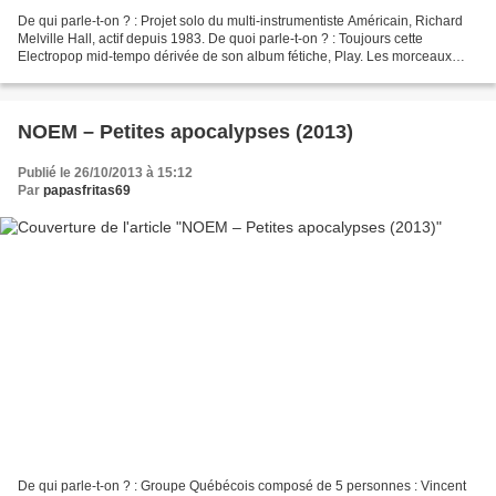
De qui parle-t-on ? : Projet solo du multi-instrumentiste Américain, Richard
Melville Hall, actif depuis 1983. De quoi parle-t-on ? : Toujours cette
Electropop mid-tempo dérivée de son album fétiche, Play. Les morceaux
sont soit des instrumentaux, soit...
NOEM – Petites apocalypses (2013)
Publié le 26/10/2013 à 15:12
Par
papasfritas69
De qui parle-t-on ? : Groupe Québécois composé de 5 personnes : Vincent