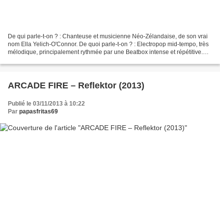
De qui parle-t-on ? : Chanteuse et musicienne Néo-Zélandaise, de son vrai
nom Ella Yelich-O'Connor. De quoi parle-t-on ? : Electropop mid-tempo, très
mélodique, principalement rythmée par une Beatbox intense et répétitive.
Rythme : - Je me suis endormi...
ARCADE FIRE – Reflektor (2013)
Publié le 03/11/2013 à 10:22
Par
papasfritas69