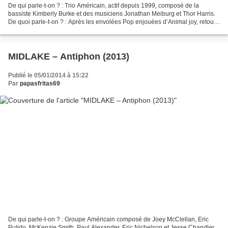
De qui parle-t-on ? : Trio Américain, actif depuis 1999, composé de la
bassiste Kimberly Burke et des musiciens Jonathan Meiburg et Thor Harris.
De quoi parle-t-on ? : Après les envolées Pop enjouées d’Animal joy, retour
à une Pop-folk plus apaisée, mâtinée...
MIDLAKE – Antiphon (2013)
Publié le 05/01/2014 à 15:22
Par
papasfritas69
De qui parle-t-on ? : Groupe Américain composé de Joey McClellan, Eric
Pulido, McKenzie Smith, Paul Alexander, Eric Nichelson et Jesse Chandler.