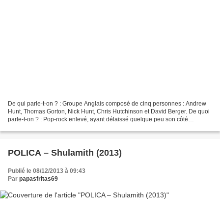
De qui parle-t-on ? : Groupe Anglais composé de cinq personnes : Andrew
Hunt, Thomas Gorton, Nick Hunt, Chris Hutchinson et David Berger. De quoi
parle-t-on ? : Pop-rock enlevé, ayant délaissé quelque peu son côté
psychédélique au profit de boucles électroniques...
POLICA – Shulamith (2013)
Publié le 08/12/2013 à 09:43
Par
papasfritas69