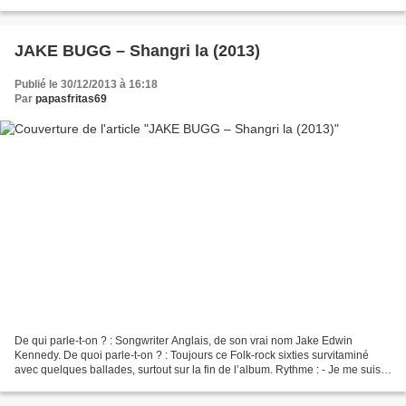
me suis endormi dans mon fauteuil...
JAKE BUGG – Shangri la (2013)
Publié le 30/12/2013 à 16:18
Par
papasfritas69
De qui parle-t-on ? : Songwriter Anglais, de son vrai nom Jake Edwin
Kennedy. De quoi parle-t-on ? : Toujours ce Folk-rock sixties survitaminé
avec quelques ballades, surtout sur la fin de l’album. Rythme : - Je me suis
endormi dans mon fauteuil - Ne...