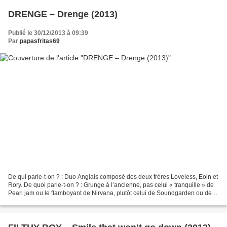
DRENGE – Drenge (2013)
Publié le 30/12/2013 à 09:39
Par
papasfritas69
De qui parle-t-on ? : Duo Anglais composé des deux frères Loveless, Eoin et
Rory. De quoi parle-t-on ? : Grunge à l’ancienne, pas celui « tranquille » de
Pearl jam ou le flamboyant de Nirvana, plutôt celui de Soundgarden ou des
déjantés Mudhoney. Rythme...