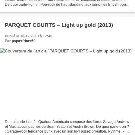
De quoi parle-t-on ? : Pop-rock de haut standing, aux sonorités British-pop
des années 60, notamment celles...
PARQUET COURTS – Light up gold (2013)
Publié le 30/12/2013 à 17:48
Par
papasfritas69
De qui parle-t-on ? : Quatuor Américain composé des frères Savage Andrew
et Max, accompagnés de Sean Yeaton et Austin Brown. De quoi parle-t-on ?
: Garage-rock tendance punk avec un son lo-fi assez brouillon. Rythme : - Je