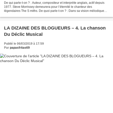
De qui parle-t-on ? : Auteur, compositeur et interprète anglais, actif depuis
1977. Steve Morrissey demeurera pour l’éternité le chanteur des
légendaires The S miths. De quoi parle-t-on ? : Dans sa vision mélodique
habituelle, Morrissey propose une pop...
LA DIZAINE DES BLOGUEURS – 4. La chanson
Du Déclic Musical
Publié le 06/03/2019 à 17:59
Par
papasfritas69