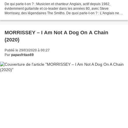
De qui parle-t-on ? : Musicien et chanteur Anglais, actif depuis 1982,
évidemment guitariste et co-leader dans les années 80, avec Steve
Morrissey, des légendaires The Smiths. De quoi parle-t-on ? : L’Anglais ne
change pas de direction et poursuit sa...
MORRISSEY – I Am Not A Dog On A Chain
(2020)
Publié le 29/03/2020 à 00:27
Par
papasfritas69