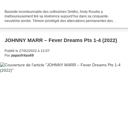
Bassiste incontournable des cultissimes Smiths, Andy Rourke a
malheureusement tiré sa révérence aujourd’hui dans sa cinquante-
neuvième année. Témoin privilégié des altercations permanentes des
bouillants Steve Morrissey et Johnny Marr, et par extension...
JOHNNY MARR – Fever Dreams Pts 1-4 (2022)
Publié le 27/02/2022 à 12:07
Par
papasfritas69