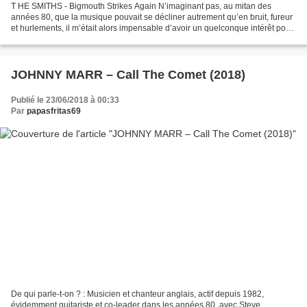
T HE SMITHS - Bigmouth Strikes Again N’imaginant pas, au mitan des
années 80, que la musique pouvait se décliner autrement qu’en bruit, fureur
et hurlements, il m’était alors impensable d’avoir un quelconque intérêt pour
la sortie d’un nouvel album des...
JOHNNY MARR – Call The Comet (2018)
Publié le 23/06/2018 à 00:33
Par
papasfritas69
De qui parle-t-on ? : Musicien et chanteur anglais, actif depuis 1982,
évidemment guitariste et co-leader dans les années 80, avec Steve