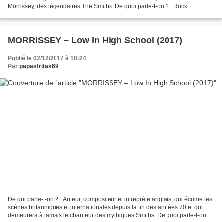
Morrissey, des légendaires The Smiths. De quoi parle-t-on ? : Rock
conventionnel et enlevé, dans le style britannique...
MORRISSEY – Low In High School (2017)
Publié le 02/12/2017 à 10:24
Par
papasfritas69
De qui parle-t-on ? : Auteur, compositeur et intreprète anglais, qui écume les
scènes britanniques et internationales depuis la fin des années 70 et qui
demeurera à jamais le chanteur des mythiques Smiths. De quoi parle-t-on ? :