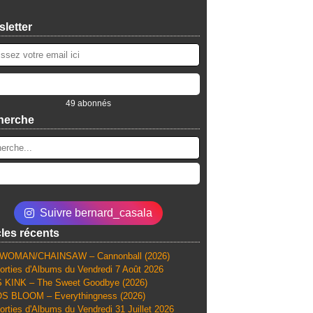
letter
49 abonnés
herche
Suivre bernard_casala
cles récents
WOMAN/CHAINSAW – Cannonball (2026)
orties d'Albums du Vendredi 7 Août 2026
 KINK – The Sweet Goodbye (2026)
S BLOOM – Everythingness (2026)
orties d'Albums du Vendredi 31 Juillet 2026