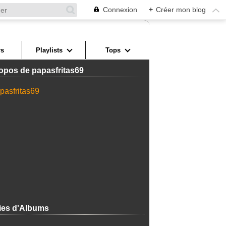
Connexion
+
Créer mon blog
s
Playlists
Tops
opos de papasfritas69
ies d'Albums