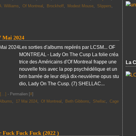
A. Williams
,
Of Montreal
,
Brockhoff
,
Modest Mouse
,
Slippers
,
7 Mai 2024
Les sorties d'albums repérés par LCSM... OF
MONTREAL - Lady On The Cusp La folie créa
trice des Américains d'Of Montreal frappe une
La C
nouvelle fois avec la pop psychédélique et un
brin barrée de leur déjà dix-neuvième opus stu
dio, Lady On The Cusp. (7) SHELLAC...
[
…
]
- Permalien [
#
]
Albums
,
17 Mai 2024
,
Of Montreal
,
Beth Gibbons
,
Shellac
,
Cage
Fuck Fuck Fuck (2022 )