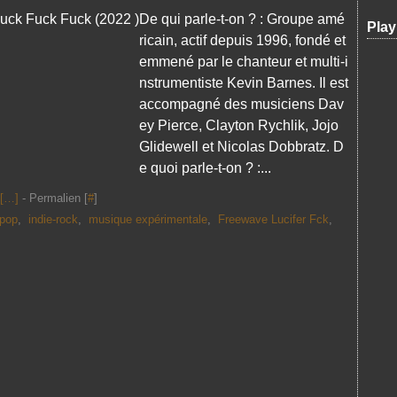
De qui parle-t-on ? : Groupe amé
Play
ricain, actif depuis 1996, fondé et
emmené par le chanteur et multi-i
nstrumentiste Kevin Barnes. Il est
accompagné des musiciens Dav
ey Pierce, Clayton Rychlik, Jojo
Glidewell et Nicolas Dobbratz. D
e quoi parle-t-on ? :...
[
…
]
- Permalien [
#
]
hpop
,
indie-rock
,
musique expérimentale
,
Freewave Lucifer Fck
,