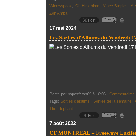
Widowspeak
,
Oh Hiroshima
,
Vince Staples
,
A.
Zoh Amba
17 mai 2024
Les Sorties d'Albums du Vendredi 1
Posté par papasfritas69 à 10:06 -
Commentaires 
Tags:
Sorties d'albums
,
Sorties de la semaine
,
The Elephant
7 août 2022
OF MONTREAL – Freewave Lucifer 