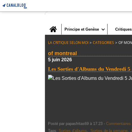
Home
Principe et Genèse
Critiques
LA CRITIQUE SELON MOI
>
CATEGORIES
>
OF MON
of montreal
5 juin 2026
Les Sorties d'Albums du Vendredi 5
Posté par papasfritas69 à 17:23 -
Commentaires 
Tags:
Sorties d'albums
,
Sorties de la semaine
,