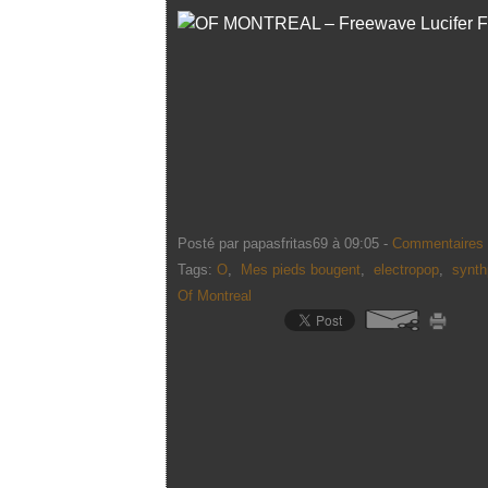
Posté par papasfritas69 à 09:05 -
Commentaires 
Tags:
O
,
Mes pieds bougent
,
electropop
,
synt
Of Montreal