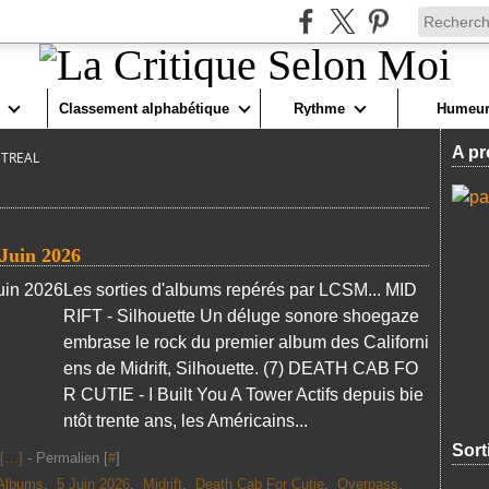
Classement alphabétique
Rythme
Humeur
A pr
TREAL
 Juin 2026
Les sorties d'albums repérés par LCSM... MID
RIFT - Silhouette Un déluge sonore shoegaze
embrase le rock du premier album des Californi
ens de Midrift, Silhouette. (7) DEATH CAB FO
R CUTIE - I Built You A Tower Actifs depuis bie
ntôt trente ans, les Américains...
Sort
[
…
]
- Permalien [
#
]
Albums
,
5 Juin 2026
,
Midrift
,
Death Cab For Cutie
,
Overpass
,