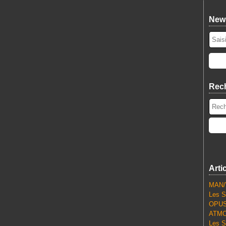
News
Rec
Arti
MAN/
Les S
OPUS
ATMO
Les S