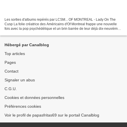
Les sorties d'albums repérés par LCSM... OF MONTREAL - Lady On The
Cusp La folie créatrice des Américains d'Of Montreal frappe une nouvelle
fois avec la pop psychédélique et un brin barrée de leur déjà dix-neuvième
opus studio, Lady On The Cusp. (7) SHELLAC...
Hébergé par Canalblog
Top articles
Pages
Contact
Signaler un abus
C.G.U.
Cookies et données personnelles
Préférences cookies
Voir le profil de papasfritas69 sur le portail Canalblog