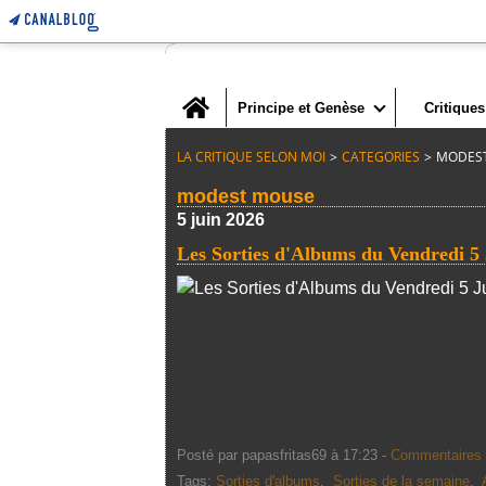
Home
Principe et Genèse
Critiques
LA CRITIQUE SELON MOI
>
CATEGORIES
>
MODES
modest mouse
5 juin 2026
Les Sorties d'Albums du Vendredi 5
Posté par papasfritas69 à 17:23 -
Commentaires 
Tags:
Sorties d'albums
,
Sorties de la semaine
,