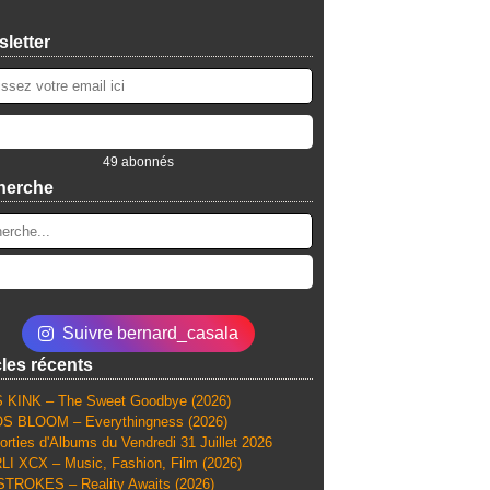
letter
49 abonnés
herche
Suivre bernard_casala
cles récents
 KINK – The Sweet Goodbye (2026)
S BLOOM – Everythingness (2026)
orties d'Albums du Vendredi 31 Juillet 2026
I XCX – Music, Fashion, Film (2026)
TROKES – Reality Awaits (2026)