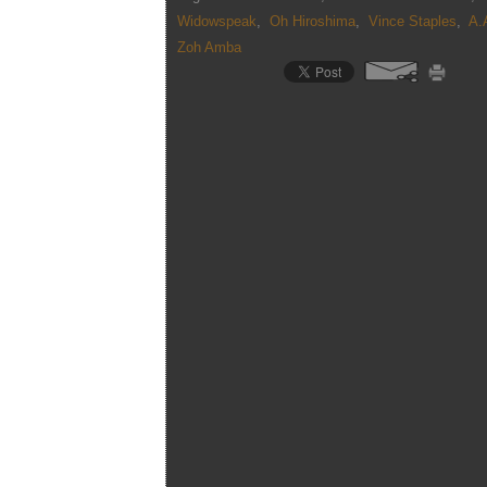
Widowspeak
,
Oh Hiroshima
,
Vince Staples
,
A.
Zoh Amba