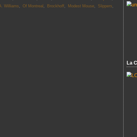
A. Williams
,
Of Montreal
,
Brockhoff
,
Modest Mouse
,
Slippers
,
La C