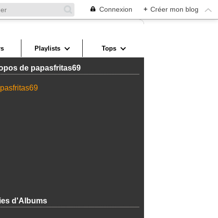
Connexion
+
Créer mon blog
s
Playlists
Tops
opos de papasfritas69
ies d'Albums