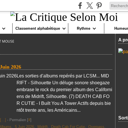
Classement alphabétique
Rythme
Humeur
A pr
T MOUSE
 Juin 2026
Les sorties d'albums repérés par LCSM... MID
RIFT - Silhouette Un déluge sonore shoegaze
embrase le rock du premier album des Californi
ens de Midrift, Silhouette. (7) DEATH CAB FO
R CUTIE - I Built You A Tower Actifs depuis bie
ntôt trente ans, les Américains...
Sort
[
…
]
- Permalien [
#
]
Albums
,
5 Juin 2026
,
Midrift
,
Death Cab For Cutie
,
Overpass
,