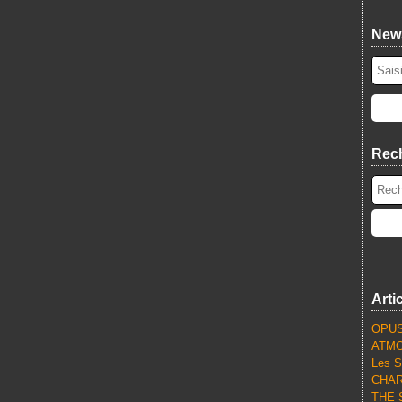
News
Rec
Arti
OPUS
ATMO
Les S
CHARL
THE S