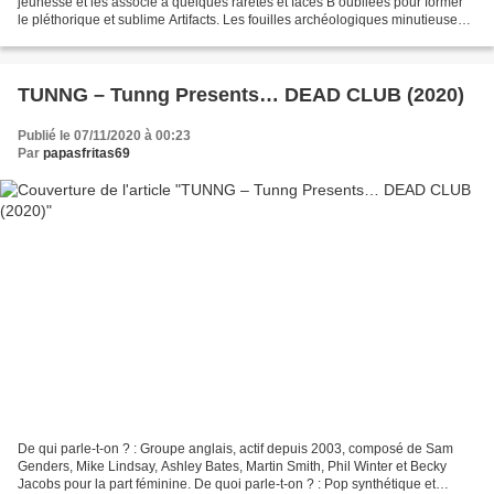
jeunesse et les associe à quelques raretés et faces B oubliées pour former
le pléthorique et sublime Artifacts. Les fouilles archéologiques minutieuses
des sauvegardes du natif d’Albuquerque...
TUNNG – Tunng Presents… DEAD CLUB (2020)
Publié le 07/11/2020 à 00:23
Par
papasfritas69
De qui parle-t-on ? : Groupe anglais, actif depuis 2003, composé de Sam
Genders, Mike Lindsay, Ashley Bates, Martin Smith, Phil Winter et Becky
Jacobs pour la part féminine. De quoi parle-t-on ? : Pop synthétique et