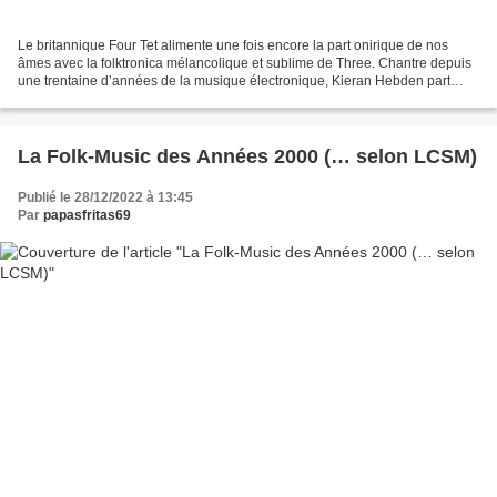
Le britannique Four Tet alimente une fois encore la part onirique de nos
âmes avec la folktronica mélancolique et sublime de Three. Chantre depuis
une trentaine d’années de la musique électronique, Kieran Hebden part
aujourd’hui à la conquête des cimes...
La Folk-Music des Années 2000 (… selon LCSM)
Publié le 28/12/2022 à 13:45
Par
papasfritas69