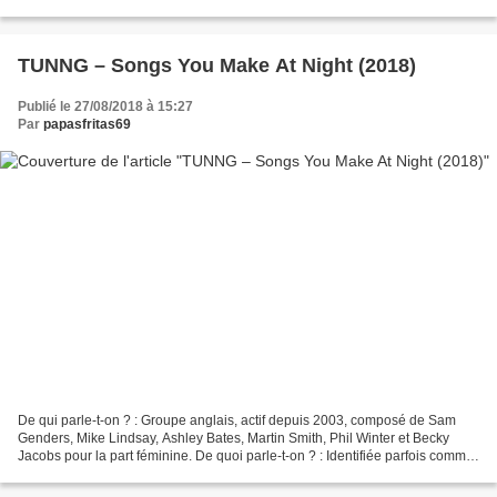
céleste, à l’image de ce qu’a réalisé...
TUNNG – Songs You Make At Night (2018)
Publié le 27/08/2018 à 15:27
Par
papasfritas69
De qui parle-t-on ? : Groupe anglais, actif depuis 2003, composé de Sam
Genders, Mike Lindsay, Ashley Bates, Martin Smith, Phil Winter et Becky
Jacobs pour la part féminine. De quoi parle-t-on ? : Identifiée parfois comme
folktronica, évidemment en raison...