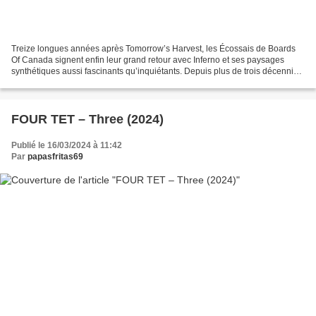
Treize longues années après Tomorrow’s Harvest, les Écossais de Boards
Of Canada signent enfin leur grand retour avec Inferno et ses paysages
synthétiques aussi fascinants qu’inquiétants. Depuis plus de trois décennies,
le combo britannique occupe une...
FOUR TET – Three (2024)
Publié le 16/03/2024 à 11:42
Par
papasfritas69