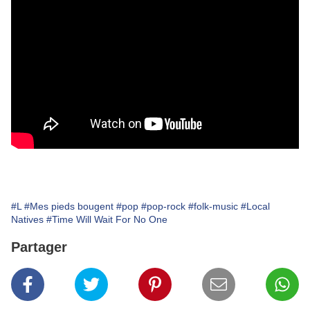
#L
#Mes pieds bougent
#pop
#pop-rock
#folk-music
#Local
Natives
#Time Will Wait For No One
Partager