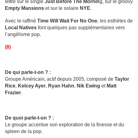
lettre sur le single
Just Before The Mornin
g, sur le groovy
Empty Mansions
et sur le solaire
NYE
.
Avec le raffiné
Time Will Wait For No One
, les esthètes de
Local Natives
font quelques pas supplémentaires vers
l’angélisme pop.
(8)
De qui parle-t-on ? :
Groupe Américain, actif depuis 2005, composé de
Taylor
Rice
,
Kelcey Ayer
,
Ryan Hahn
,
Nik Ewing
et
Matt
Frazier
.
De quoi parle-t-on ? :
Le groupe accentue son exploration de la finesse et du
spleen de la pop.