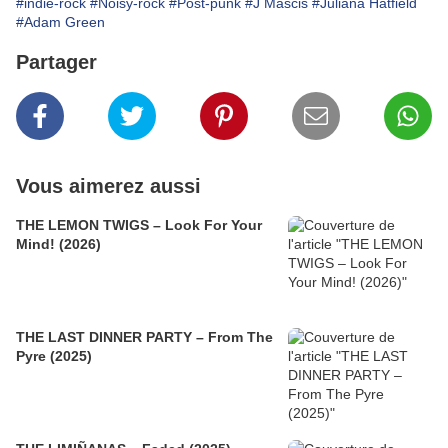
#indie-rock
#Noisy-rock
#Post-punk
#J Mascis
#Juliana Hatfield
#Adam Green
Partager
Vous aimerez aussi
THE LEMON TWIGS – Look For Your
Mind! (2026)
THE LAST DINNER PARTY – From The
Pyre (2025)