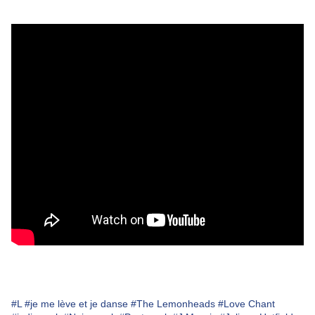
#L
#je me lève et je danse
#The Lemonheads
#Love Chant