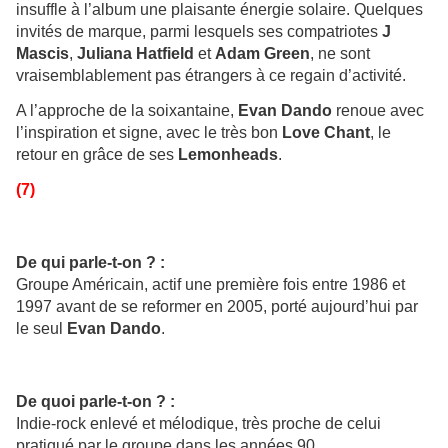
insuffle à l’album une plaisante énergie solaire. Quelques
invités de marque, parmi lesquels ses compatriotes
J
Mascis
,
Juliana Hatfield
et
Adam Green
, ne sont
vraisemblablement pas étrangers à ce regain d’activité.
A l’approche de la soixantaine,
Evan Dando
renoue avec
l’inspiration et signe, avec le très bon
Love Chant
, le
retour en grâce de ses
Lemonheads
.
(7)
De qui parle-t-on ? :
Groupe Américain, actif une première fois entre 1986 et
1997 avant de se reformer en 2005, porté aujourd’hui par
le seul
Evan Dando
.
De quoi parle-t-on ? :
Indie-rock enlevé et mélodique, très proche de celui
pratiqué par le groupe dans les années 90.