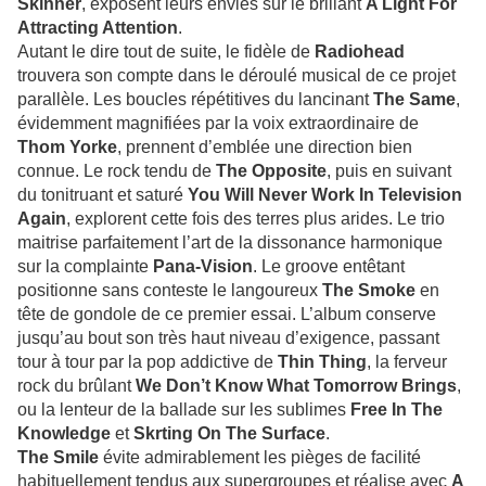
Skinner
, exposent leurs envies sur le brillant
A Light For
Attracting Attention
.
Autant le dire tout de suite, le fidèle de
Radiohead
trouvera son compte dans le déroulé musical de ce projet
parallèle. Les boucles répétitives du lancinant
The Same
,
évidemment magnifiées par la voix extraordinaire de
Thom Yorke
, prennent d’emblée une direction bien
connue. Le rock tendu de
The Opposite
, puis en suivant
du tonitruant et saturé
You Will Never Work In Television
Again
, explorent cette fois des terres plus arides. Le trio
maitrise parfaitement l’art de la dissonance harmonique
sur la complainte
Pana-Vision
. Le groove entêtant
positionne sans conteste le langoureux
The Smoke
en
tête de gondole de ce premier essai. L’album conserve
jusqu’au bout son très haut niveau d’exigence, passant
tour à tour par la pop addictive de
Thin Thing
, la ferveur
rock du brûlant
We Don’t Know What Tomorrow Brings
,
ou la lenteur de la ballade sur les sublimes
Free In The
Knowledge
et
Skrting On The Surface
.
The Smile
évite admirablement les pièges de facilité
habituellement tendus aux supergroupes et réalise avec
A