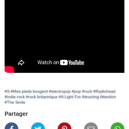
#S
#Mes pieds bougent
#electropop
#pop
#rock
#Radiohead
#indie-rock
#rock britannique
#A Light For Attracting Attention
#The Smile
Partager