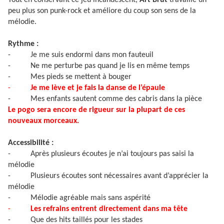
Tout en conservant ce jeu incandescent,
Art Brut
travaille un
peu plus son punk-rock et améliore du coup son sens de la
mélodie.
Rythme :
-
Je me suis endormi dans mon fauteuil
-
Ne me perturbe pas quand je lis en même temps
-
Mes pieds se mettent à bouger
-
Je me lève et je fais la danse de l’épaule
-
Mes enfants sautent comme des cabris dans la pièce
Le pogo sera encore de rigueur sur la plupart de ces
nouveaux morceaux.
Accessibilité :
-
Après plusieurs écoutes je n’ai toujours pas saisi la
mélodie
-
Plusieurs écoutes sont nécessaires avant d’apprécier la
mélodie
-
Mélodie agréable mais sans aspérité
-
Les refrains entrent directement dans ma tête
-
Que des hits taillés pour les stades