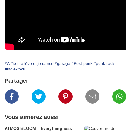
#A
#je me lève et je danse
#garage
#Post-punk
#punk-rock
#indie-rock
Partager
Vous aimerez aussi
ATMOS BLOOM – Everythingness