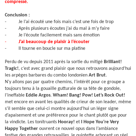
compressé.
Conclusion :
-
Je l’ai écouté une fois mais c’est une fois de trop
-
Après plusieurs écoutes j’ai du mal à m’y faire
-
Je l’écoute facilement mais sans émotion
-
J’ai beaucoup de plaisir à l’écouter
-
Il tourne en boucle sur ma platine
Perdu de vu depuis 2011 après la sortie du mitigé
Brilliant!
Tragic!
, c’est avec grand plaisir que nous retrouvons aujourd’hui
les arpèges barbares du combo londonien
Art Brut
.
N’y allons pas par quatre chemins, l’intérêt pour ce groupe a
toujours tenu à la gouaille gutturale de sa tête de gondole,
l’ineffable
Eddie Argos
.
Wham! Bang! Pow! Let’s Rock Out!
met encore en avant les qualités de crieur de son leader, même
s’il semble que celui-ci montre aujourd’hui un léger signe
d’apaisement et une préférence pour le chant plutôt que pour
la vindicte. Les tonitruants
Hooray!
et
I Hope You’re Very
Happy Together
ouvrent ce nouvel opus dans l’ambiance
festive des grandes retrouvailles, le quintette arborant un réel