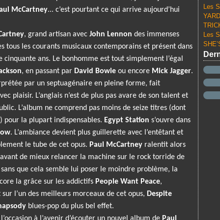
Les S
aul McCartney
... c’est pourtant ce qui arrive aujourd’hui
YARD 
TRICK
Cartney
, grand artisan avec
John Lennon
des immenses
Les S
SHE’S
rès tous les courants musicaux contemporains et présent dans
Dern
de cinquante ans. Le bonhomme est tout simplement l’égal
ackson
, en passant par
David Bowie
ou encore
Mick Jagger
.
prétée par un septuagénaire en pleine forme, fait
c plaisir. L’anglais n’est de plus pas avare de son talent et
ublic. L’album ne comprend pas moins de seize titres (dont
 pour la plupart indispensables.
Egypt Station
s’ouvre dans
now
. L’ambiance devient plus guillerette avec l’entêtant et
blement le tube de cet opus.
Paul McCartney
ralentit alors
 avant de mieux relancer la machine sur le rock torride de
et sans que cela semble lui poser le moindre problème, la
ncore la grâce sur les addictifs
People Want Peace
,
t sur l’un des meilleurs morceaux de cet opus,
Despite
hapsody
blues-pop du plus bel effet.
é l’occasion à l’avenir d’écouter un nouvel album de
Paul