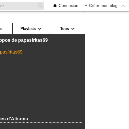
Connexion
+
Créer mon blog
s
Playlists
Tops
opos de papasfritas69
ies d'Albums