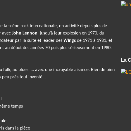
 la scène rock internationale, en activité depuis plus de
r avec
John Lennon
, jusqu’à leur explosion en 1970, du
ondateur par la suite et leader des
Wings
de 1971 à 1981, et
nt au début des années 70 puis plus sérieusement en 1980.
La C
u folk, au blues, … avec une incroyable aisance. Rien de bien
 à peu près tout inventé…
l
n même temps
aule
is dans la pièce