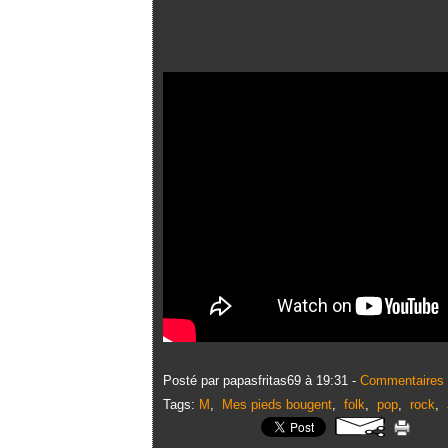
Posté par papasfritas69 à 19:31 -
Commentaires 
Tags:
M
,
Mes pieds bougent
,
folk
,
pop
,
rock
,