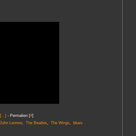
[
…
]
- Permalien [
#
]
John Lennon
,
The Beatles
,
The Wings
,
blues