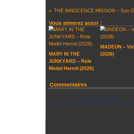
Vous aimerez aussi :
MADEON – Vic
MARY IN THE
(2026)
JUNKYARD – Role
Model Hermit (2026)
Commentaires
Ajouter un commentaire