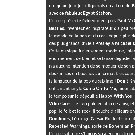
cru qu’un jour je critiquerais un album de
P
avec ce fabuleux
Egypt Station
.
L’on ne présente évidemment plus
Paul Mc
Beatles
, inventeur et inspirateur d’à peu p
le monde de la pop et du rock depuis plus 
des plus grands, d’
Elvis Presley
à
Michael J
Cette musique furieusement moderne, inter
énormément de bien et se laisse déguster ave
n’a aucune intention de se moquer de son p
deux mises en bouches au format très court)
la langueur de la pop du sublime
I Don’t K
entrainant single
Come On To Me
, indénia
le tempo sur le dépouillé
Happy With You
,
Who Cares
. Le liverpuldien alterne ainsi, 
pop, le folk et le rock. Il touche d’ailleurs e
Dominoes
, l’étrange
Caesar Rock
et surtou
Repeated Warnings
, sorte de
Bohemian R
L’on ne sait dire s’il nous sera encore donn