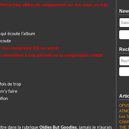
 McCartney
attirerait, uniquement sur son nom, un très
News
n qui écoute l’album
écoute
t non compressé (CD ou autre)
Rec
uts remontent à une période où la compression n’était
fois de trop
 m’y faire
Arti
otion
OPUS
ATMO
Les S
CHARL
être dans la rubrique
Oldies But Goodies
, jamais je n’aurais
THE S