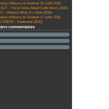
orties d'Albums du Vendredi 24 Juillet 2026
ACT – You’re Gonna Need A Little Music (2026)
Y – Different When It’s Silent (2026)
orties d'Albums du Vendredi 17 Juillet 2026
 GREEN – Swallowtail (2026)
iers commentaires