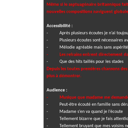
Même si le septuagénaire britannique fa
nouvelles compositions naviguent global
Accessibilité :
-
Après plusieurs écoutes je n’ai toujou
-
Plusieurs écoutes sont nécessaires a
-
Mélodie agréable mais sans aspérité
-
Les refrains entrent directement d
-
Que des hits taillés pour les stades
Depuis les toutes premières chansons de
plus à démontrer.
Audience :
-
Musique que madame me demande
-
Peut-être écouté en famille sans d
-
Madame s’en va quand je l’écoute
-
Tellement bizarre que je fais attentio
-
Tellement bruyant que mes voisins n