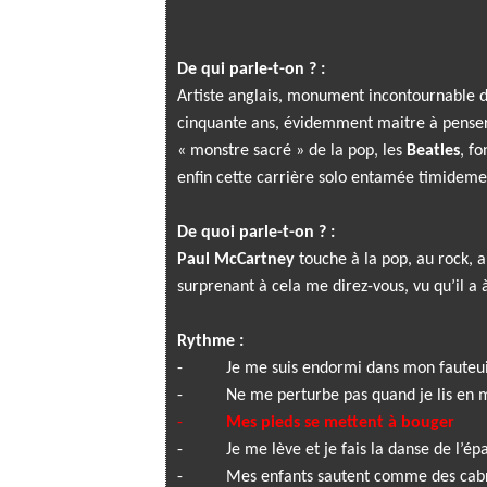
De qui parle-t-on ? :
Artiste anglais, monument incontournable de
cinquante ans, évidemment maitre à pense
« monstre sacré » de la pop, les
Beatles
, f
enfin cette carrière solo entamée timideme
De quoi parle-t-on ? :
Paul McCartney
touche à la pop, au rock, a
surprenant à cela me direz-vous, vu qu’il a
Rythme :
-
Je me suis endormi dans mon fauteui
-
Ne me perturbe pas quand je lis e
-
Mes pieds se mettent à bouger
-
Je me lève et je fais la danse de l’ép
-
Mes enfants sautent comme des cabr