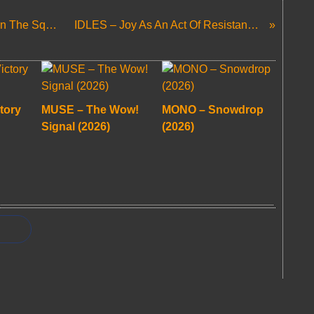
THE INNOCENCE MISSION – Sun On The Square (2018)
IDLES – Joy As An Act Of Resistance (2018)
tory
MUSE – The Wow!
MONO – Snowdrop
Signal (2026)
(2026)