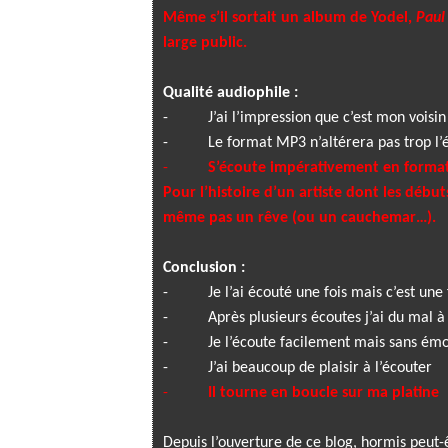
Même s’il sortait un album de Yodel,
Paul
large public.
Qualité audiophile :
-
J’ai l’impression que c’est mon voisi
-
Le format MP3 n’altérera pas trop l’
-
S’écoute impérativement en forma
Pour l’histoire d’un artiste dont les déb
même pas un rêve (ou un cauchemar…).
Conclusion :
-
Je l’ai écouté une fois mais c’est une 
-
Après plusieurs écoutes j’ai du mal à
-
Je l’écoute facilement mais sans ém
-
J’ai beaucoup de plaisir à l’écouter
-
Il tourne en boucle sur ma platine
Depuis l’ouverture de ce blog, hormis peut-