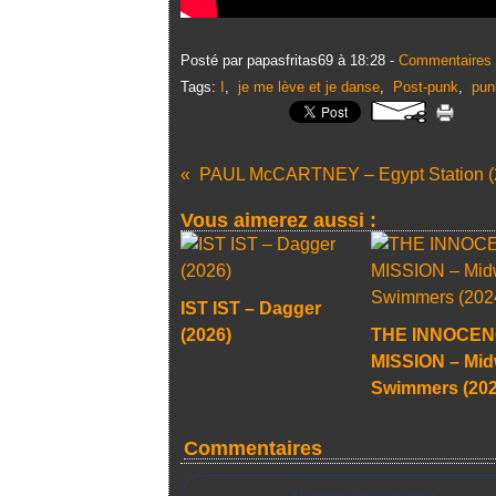
Posté par papasfritas69 à 18:28 -
Commentaires 
Tags:
I
,
je me lève et je danse
,
Post-punk
,
pun
PAUL McCARTNEY – Egypt Station (
Vous aimerez aussi :
IST IST – Dagger
(2026)
THE INNOCE
MISSION – Mid
Swimmers (202
Commentaires