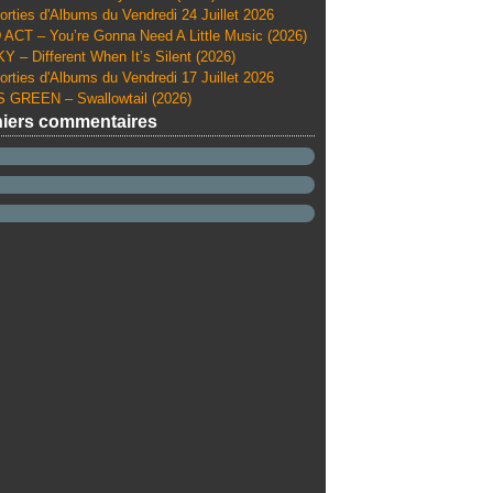
orties d'Albums du Vendredi 24 Juillet 2026
ACT – You’re Gonna Need A Little Music (2026)
Y – Different When It’s Silent (2026)
orties d'Albums du Vendredi 17 Juillet 2026
 GREEN – Swallowtail (2026)
iers commentaires