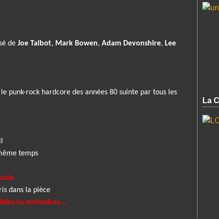
osé de
Joe Talbot
,
Mark Bowen
,
Adam Devonshire
,
Lee
 le punk-rock hardcore des années 80 suinte par tous les
La C
l
n même temps
paule
is dans la pièce
Idles
tu entendras….