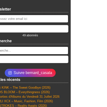
letter
49 abonnés
herche
Suivre bernard_casala
cles récents
 KINK – The Sweet Goodbye (2026)
S BLOOM – Everythingness (2026)
orties d'Albums du Vendredi 31 Juillet 2026
I XCX – Music, Fashion, Film (2026)
TROKES – Reality Awaits (2026)