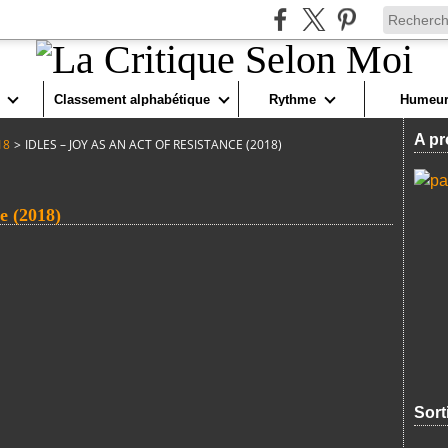
Classement alphabétique
Rythme
Humeur
A pr
18
>
IDLES – JOY AS AN ACT OF RESISTANCE (2018)
e (2018)
Sort