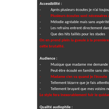
Accessibilité :
-
Après plusieurs écoutes je n’ai toujou
-
Plusieurs écoutes sont nécessaires 
-
Mélodie agréable mais sans aspérité
-
Les refrains entrent directement da
-
Que des hits taillés pour les stades
On en prend plein la gueule à la première
cette brutalité.
Audience :
-
Musique que madame me demande d
-
Peut-être écouté en famille sans d
-
Madame s’en va quand je l’écoute
-
Tellement bizarre que je fais attentio
-
Tellement bruyant que mes voisins n
Le style fera inexorablement fuir le qui
Qualité audiophile :