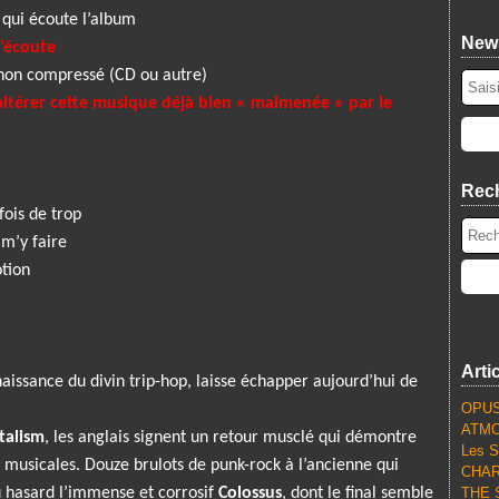
n qui écoute l’album
News
l’écoute
non compressé (CD ou autre)
altérer cette musique déjà bien « malmenée » par le
Rec
fois de trop
 m’y faire
otion
Arti
 naissance du divin trip-hop, laisse échapper aujourd’hui de
OPUS
ATMO
talism
, les anglais signent un retour musclé qui démontre
Les S
 musicales. Douze brulots de punk-rock à l’ancienne qui
CHARL
au hasard l’immense et corrosif
Colossus
, dont le final semble
THE S