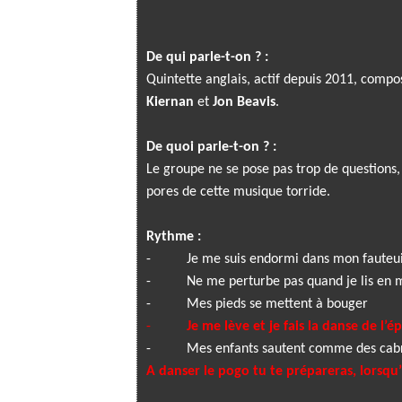
De qui parle-t-on ? :
Quintette anglais, actif depuis 2011, comp
Kiernan
et
Jon Beavis
.
De quoi parle-t-on ? :
Le groupe ne se pose pas trop de questions,
pores de cette musique torride.
Rythme :
-
Je me suis endormi dans mon fauteui
-
Ne me perturbe pas quand je lis e
-
Mes pieds se mettent à bouger
-
Je me lève et je fais la danse de l’é
-
Mes enfants sautent comme des cabr
A danser le pogo tu te prépareras, lorsqu’