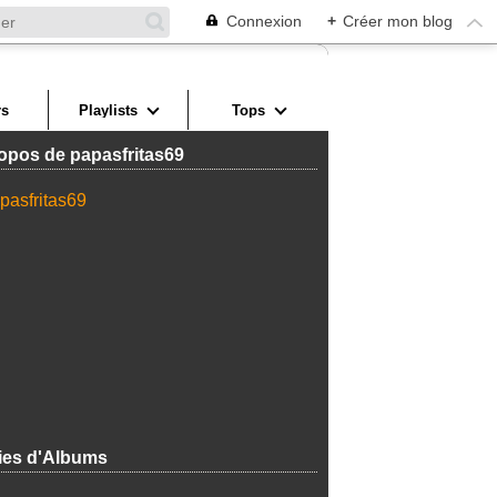
Connexion
+
Créer mon blog
s
Playlists
Tops
opos de papasfritas69
ies d'Albums