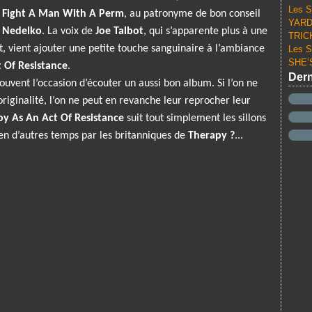
Les S
 Fight A Man With A Perm
, au patronyme de bon conseil
YARD 
 Nedelko
. La voix de
Joe Talbot
, qui s’apparente plus à une
TRICK
t, vient ajouter une petite touche sanguinaire à l’ambiance
Les S
SHE’S
t Of Resistance
.
Dern
ouvent l’occasion d’écouter un aussi bon album. Si l’on ne
originalité, l’on ne peut en revanche leur reprocher leur
oy As An Act Of Resistance
suit tout simplement les sillons
en d’autres temps par les britanniques de
Therapy ?
...