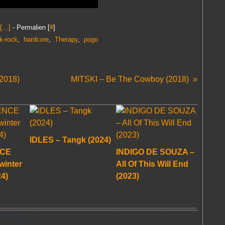
[
…
]
- Permalien [
#
]
k-rock
,
hardcore
,
Therapy
,
pogo
2018)
MITSKI – Be The Cowboy (2018)
IDLES – Tangk (2024)
NCE
INDIGO DE SOUZA –
winter
All Of This Will End
4)
(2023)