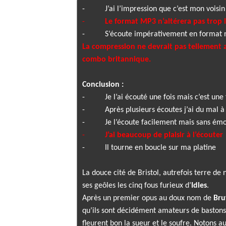
-
J’ai l’impression que c’est mon voisi
-
Le format MP3 n’altérera pas trop 
-
S’écoute impérativement en format 
La compression ne devrait pas tellement 
combo britannique.
Conclusion :
-
Je l’ai écouté une fois mais c’est une 
-
Après plusieurs écoutes j’ai du mal à
-
Je l’écoute facilement mais sans ém
-
J’ai beaucoup de plaisir à l’écouter
-
Il tourne en boucle sur ma platine
La douce cité de Bristol, autrefois terre de
ses geôles les cinq fous furieux d’
Idles
.
Après un premier opus au doux nom de
Bru
qu’ils sont décidément amateurs de bastons
fleurent bon la sueur et le soufre. Notons 