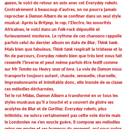
queen
, le voici de retour en solo avec cet
Everyday robots
.
Contrairement à beaucoup d’autres, on ne pourra jamais
reprocher à
Damon Albarn
de se confiner dans un seul style
musical. Après la
Britpop
, le
rap
, l’
Electro
, les sonorités
Africaines, le voici dans un
Folk-rock
dépouillé et
furieusement moderne. Le rythme de ces chansons rappelle
parfois celui du dernier album en date de
Blur
,
Think tank
.
Mais bien que fabuleux,
Think tank
respirait la tristesse et la
fin de parcours,
Everyday robots
bien que très lent nous fait
ressentir l’inverse et peut même parfois être festif comme
sur
Mr Tembo
ou
Heavy seas of love
. La voix de
Damon
nous
transporte toujours autant, chaude, sensuelle, charnelle,
impressionnante et inimitable donc, elle inonde de sa classe
ces mélodies décharnées.
Tel le roi
Midas
,
Damon Albarn
a transformé en or tous les
styles musicaux qu’il a touché et a couvert de gloire ses
acolytes de
Blur
et de
Gorillaz
.
Everyday robots
, plus
intimiste, ne suivra certainement pas cette voie dorée mais
le Londonien ne s’en soucie guère, il compose ses mélodies