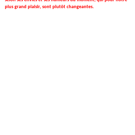
selon ses envies et ses humeurs du moment, qui pour notre
plus grand plaisir, sont plutôt changeantes.