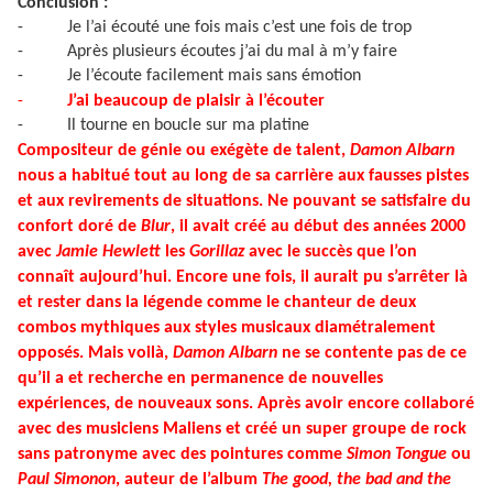
Conclusion :
-
Je l’ai écouté une fois mais c’est une fois de trop
-
Après plusieurs écoutes j’ai du mal à m’y faire
-
Je l’écoute facilement mais sans émotion
-
J’ai beaucoup de plaisir à l’écouter
-
Il tourne en boucle sur ma platine
Compositeur de génie ou exégète de talent,
Damon Albarn
nous a habitué tout au long de sa carrière aux fausses pistes
et aux revirements de situations. Ne pouvant se satisfaire du
confort doré de
Blur
, il avait créé au début des années 2000
avec
Jamie Hewlett
les
Gorillaz
avec le succès que l’on
connaît aujourd’hui. Encore une fois, il aurait pu s’arrêter là
et rester dans la légende comme le chanteur de deux
combos mythiques aux styles musicaux diamétralement
opposés. Mais voilà,
Damon Albarn
ne se contente pas de ce
qu’il a et recherche en permanence de nouvelles
expériences, de nouveaux sons. Après avoir encore collaboré
avec des musiciens Maliens et créé un super groupe de rock
sans patronyme avec des pointures comme
Simon Tongue
ou
Paul Simonon
, auteur de l’album
The good, the bad and the