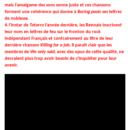
mais l’amalgame des sons sonne juste et ces chansons
forment une cohérence qui donne à
Boring pools
ses lettres
de noblesse.
A l’instar de
Totorro
l’année dernière, les Rennais inscrivent
leur nom en lettres de feu sur le fronton du rock
indépendant Français et contrairement au titre de leur
dernière chanson
Killing for a job
, Il parait clair que les
membres de
We only said
, avec des opus de cette qualité, ne
devraient plus trop avoir besoin de s’inquiéter pour leur
avenir.