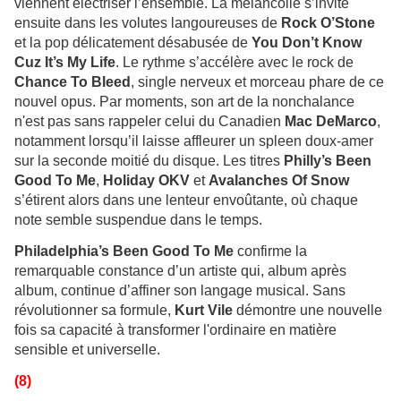
viennent électriser l’ensemble. La mélancolie s’invite
ensuite dans les volutes langoureuses de
Rock O’Stone
et la pop délicatement désabusée de
You Don’t Know
Cuz It’s My Life
. Le rythme s’accélère avec le rock de
Chance To Bleed
, single nerveux et morceau phare de ce
nouvel opus. Par moments, son art de la nonchalance
n'est pas sans rappeler celui du Canadien
Mac DeMarco
,
notamment lorsqu’il laisse affleurer un spleen doux-amer
sur la seconde moitié du disque. Les titres
Philly’s Been
Good To Me
,
Holiday OKV
et
Avalanches Of Snow
s’étirent alors dans une lenteur envoûtante, où chaque
note semble suspendue dans le temps.
Philadelphia’s Been Good To Me
confirme la
remarquable constance d’un artiste qui, album après
album, continue d’affiner son langage musical. Sans
révolutionner sa formule,
Kurt Vile
démontre une nouvelle
fois sa capacité à transformer l'ordinaire en matière
sensible et universelle.
(8)