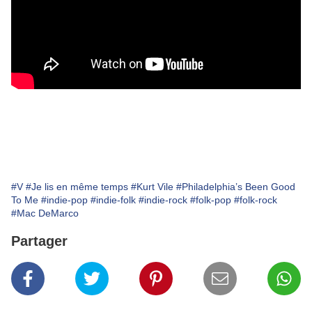
#V
#Je lis en même temps
#Kurt Vile
#Philadelphia’s Been Good
To Me
#indie-pop
#indie-folk
#indie-rock
#folk-pop
#folk-rock
#Mac DeMarco
Partager