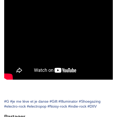
#G
#je me lève et je danse
#Gift
#Illuminator
#Shoegazing
#electro-rock
#electropop
#Noisy-rock
#indie-rock
#DIIV
Partager