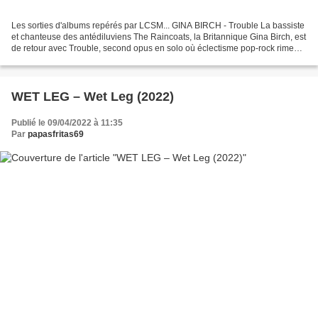
Les sorties d'albums repérés par LCSM... GINA BIRCH - Trouble La bassiste
et chanteuse des antédiluviens The Raincoats, la Britannique Gina Birch, est
de retour avec Trouble, second opus en solo où éclectisme pop-rock rime
avec excellence. (7,5) WET LEG...
WET LEG – Wet Leg (2022)
Publié le 09/04/2022 à 11:35
Par
papasfritas69