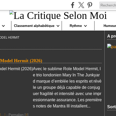
Classement alphabétique
Rythme
Humeur
A pr
ODEL HERMIT
odel Hermit (2026)
Avec le sublime Role Model Hermit, l
e trio londonien Mary In The Junkyar
d marque d’emblée les esprits et révè
le un groupe déjà capable de conjug
uer fragilité et intensité avec une impr
essionnante assurance. Les première
s notes de Mantra III installent...
Sort
[
…
]
- Permalien [
#
]