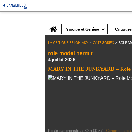
Home
Principe et Genèse
Critiques
LA CRITIQUE SELON MOI
>
CATEGORIES
>
ROLE M
role model hermit
4 juillet 2026
MARY IN THE JUNKYARD – Role M
Posté par papasfritas69 à 09:57 -
Commentaires 