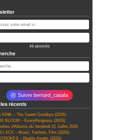
letter
49 abonnés
herche
Suivre bernard_casala
cles récents
 KINK – The Sweet Goodbye (2026)
S BLOOM – Everythingness (2026)
orties d'Albums du Vendredi 31 Juillet 2026
I XCX – Music, Fashion, Film (2026)
TROKES – Reality Awaits (2026)