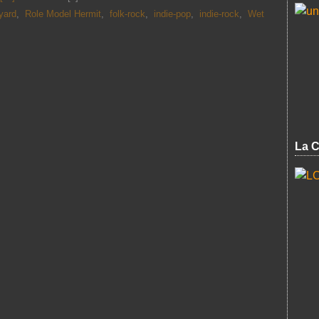
yard
,
Role Model Hermit
,
folk-rock
,
indie-pop
,
indie-rock
,
Wet
La C