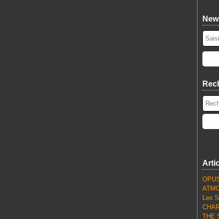
News
Rec
Arti
OPUS
ATMO
Les S
CHARL
THE S