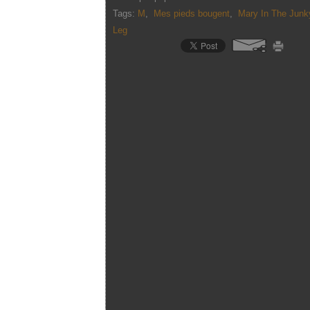
Tags:
M
,
Mes pieds bougent
,
Mary In The Junk
Leg