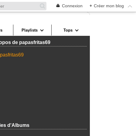
Connexion
+
Créer mon blog
s
Playlists
Tops
opos de papasfritas69
ies d'Albums