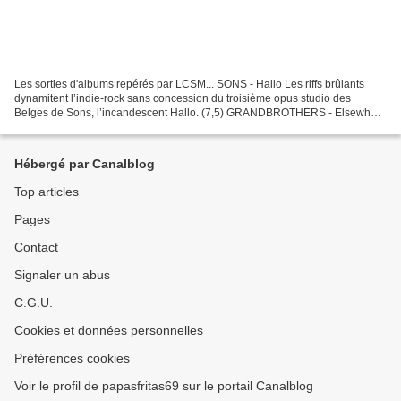
Les sorties d'albums repérés par LCSM... SONS - Hallo Les riffs brûlants
dynamitent l’indie-rock sans concession du troisième opus studio des
Belges de Sons, l’incandescent Hallo. (7,5) GRANDBROTHERS - Elsewhere
Le duo Germano-Suisse Grandbrothers est...
Hébergé par Canalblog
Top articles
Pages
Contact
Signaler un abus
C.G.U.
Cookies et données personnelles
Préférences cookies
Voir le profil de papasfritas69 sur le portail Canalblog