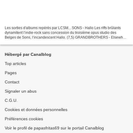
Les sorties d'albums repérés par LCSM... SONS - Hallo Les riffs brûlants
dynamitent l’indie-rock sans concession du troisième opus studio des
Belges de Sons, l’incandescent Hallo. (7,5) GRANDBROTHERS - Elsewhere
Le duo Germano-Suisse Grandbrothers est...
Hébergé par Canalblog
Top articles
Pages
Contact
Signaler un abus
C.G.U.
Cookies et données personnelles
Préférences cookies
Voir le profil de papasfritas69 sur le portail Canalblog