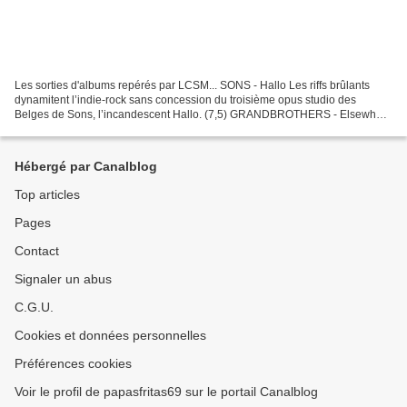
Les sorties d'albums repérés par LCSM... SONS - Hallo Les riffs brûlants
dynamitent l’indie-rock sans concession du troisième opus studio des
Belges de Sons, l’incandescent Hallo. (7,5) GRANDBROTHERS - Elsewhere
Le duo Germano-Suisse Grandbrothers est...
Hébergé par Canalblog
Top articles
Pages
Contact
Signaler un abus
C.G.U.
Cookies et données personnelles
Préférences cookies
Voir le profil de papasfritas69 sur le portail Canalblog