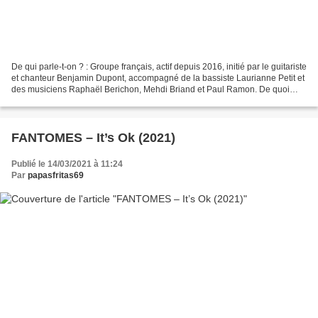
De qui parle-t-on ? : Groupe français, actif depuis 2016, initié par le guitariste
et chanteur Benjamin Dupont, accompagné de la bassiste Laurianne Petit et
des musiciens Raphaël Berichon, Mehdi Briand et Paul Ramon. De quoi
parle-t-on ? : Rock noisy...
FANTOMES – It’s Ok (2021)
Publié le 14/03/2021 à 11:24
Par
papasfritas69