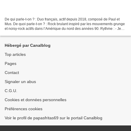
De qui parle-t-on ? : Duo français, actif depuis 2018, composé de Paul et
Mus. De quoi parle-t-on ? : Rock brulant inspiré par les mouvements grunge
et noisy-rock actifs dans l’Amérique du nord des années 90. Rythme : - Je
me suis endormi dans mon fauteuil...
Hébergé par Canalblog
Top articles
Pages
Contact
Signaler un abus
C.G.U.
Cookies et données personnelles
Préférences cookies
Voir le profil de papasfritas69 sur le portail Canalblog