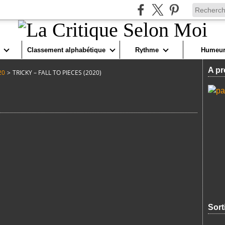
Classement alphabétique
Rythme
Humeur
A pr
20
>
TRICKY – FALL TO PIECES (2020)
Sort