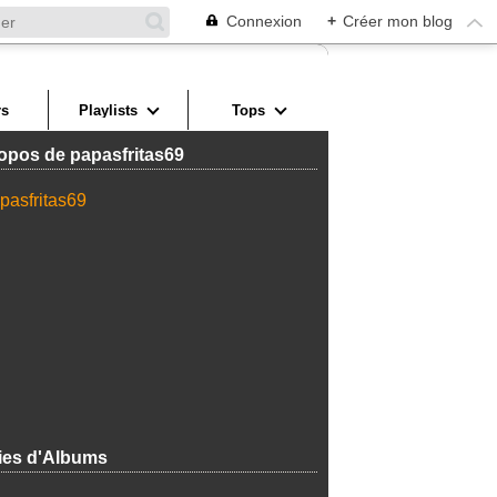
Connexion
+
Créer mon blog
s
Playlists
Tops
opos de papasfritas69
ies d'Albums