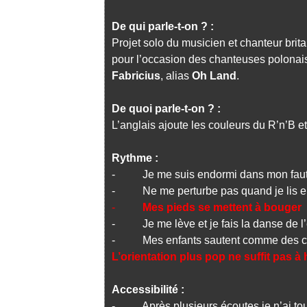
De qui parle-t-on ? :
Projet solo du musicien et chanteur bri
pour l’occasion des chanteuses polonai
Fabricius
, alias
Oh Land
.
De quoi parle-t-on ? :
L’anglais ajoute les couleurs du R’n’B et
Rythme :
- Je me suis endormi dans mon faut
- Ne me perturbe pas quand je lis 
-
Mes pieds se mettent à bouger
- Je me lève et je fais la danse de l
- Mes enfants sautent comme des cab
L’orientation plus pop ne suffit pas 
Accessibilité :
- Après plusieurs écoutes je n’ai touj