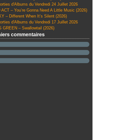
orties d'Albums du Vendredi 24 Juillet 2026
ACT – You’re Gonna Need A Little Music (2026)
Y – Different When It’s Silent (2026)
orties d'Albums du Vendredi 17 Juillet 2026
 GREEN – Swallowtail (2026)
iers commentaires