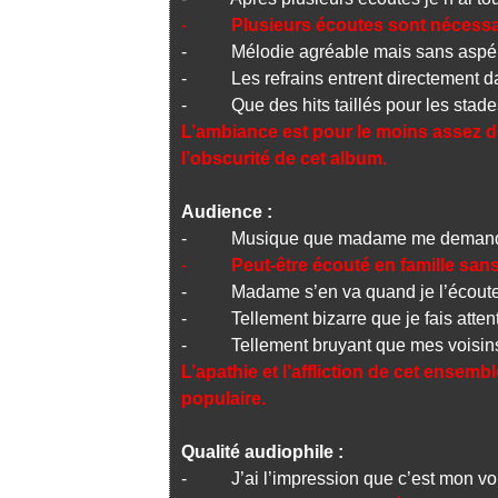
-
Plusieurs écoutes sont nécessa
- Mélodie agréable mais sans aspér
- Les refrains entrent directement d
- Que des hits taillés pour les stade
L’ambiance est pour le moins assez dé
l’obscurité de cet album.
Audience :
- Musique que madame me demande
-
Peut-être écouté en famille sa
- Madame s’en va quand je l’écout
- Tellement bizarre que je fais attenti
- Tellement bruyant que mes voisins 
L’apathie et l’affliction de cet ensem
populaire.
Qualité audiophile :
- J’ai l’impression que c’est mon voi