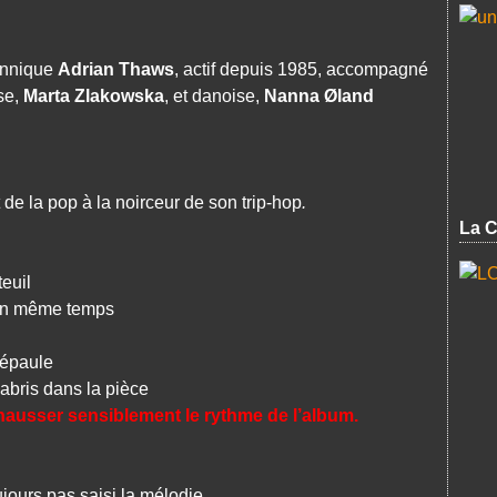
tannique
Adrian Thaws
, actif depuis 1985, accompagné
se,
Marta Zlakowska
, et danoise,
Nanna Øland
 de la pop à la noirceur de son trip-hop
.
La C
euil
en même temps
’épaule
ris dans la pièce
à hausser sensiblement le rythme de l’album.
ours pas saisi la mélodie