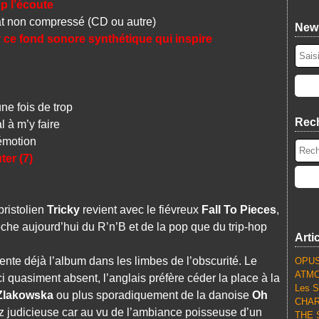
p l’écoute
 non compressé (CD ou autre)
News
ce fond sonore synthétique qui inspire
e fois de trop
Rec
 à m’y faire
émotion
ter (7)
bristolien
Tricky
revient avec le fiévreux
Fall To Pieces
,
che aujourd’hui du R’n’B et de la pop que du trip-hop
Arti
iente déjà l’album dans les limbes de l’obscurité. Le
OPUS
ATMO
i quasiment absent, l’anglais préfère céder la place à la
Les S
Zlakowska
ou plus sporadiquement de la danoise
Oh
CHARL
ez judicieuse car au vu de l’ambiance poisseuse d’un
THE S