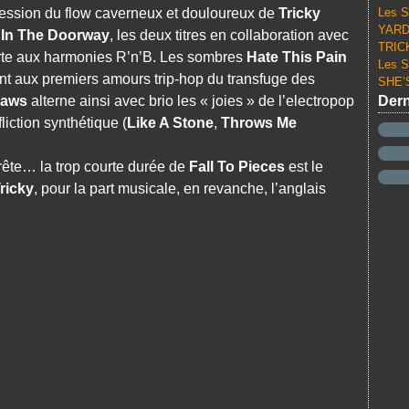
ression du flow caverneux et douloureux de
Tricky
Les S
YARD 
 In The Doorway
, les deux titres en collaboration avec
TRICK
orte aux harmonies R’n’B. Les sombres
Hate This Pain
Les S
t aux premiers amours trip-hop du transfuge des
SHE’S
haws
alterne ainsi avec brio les « joies » de l’electropop
Dern
ffliction synthétique (
Like A Stone
,
Throws Me
rrête… la trop courte durée de
Fall To Pieces
est le
ricky
, pour la part musicale, en revanche, l’anglais