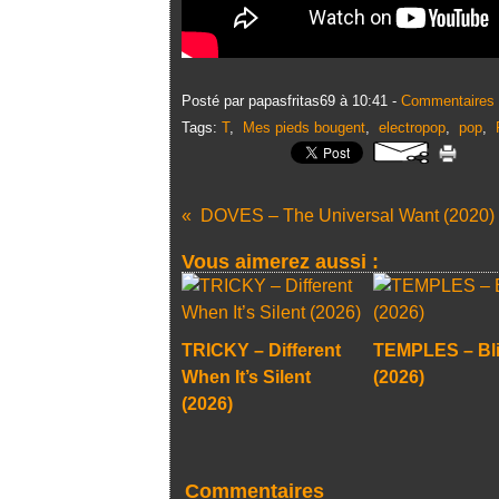
Posté par papasfritas69 à 10:41 -
Commentaires 
Tags:
T
,
Mes pieds bougent
,
electropop
,
pop
,
DOVES – The Universal Want (2020)
Vous aimerez aussi :
TRICKY – Different
TEMPLES – Bl
When It’s Silent
(2026)
(2026)
Commentaires