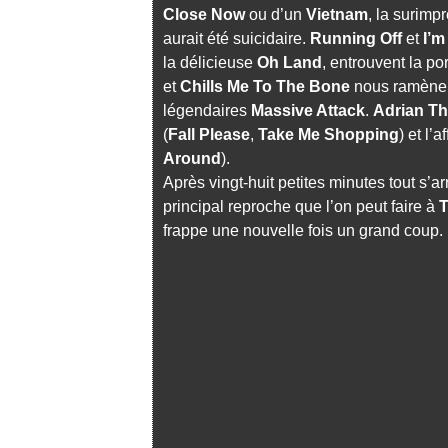
Close Now
ou d’un
Vietnam
, la surimp
aurait été suicidaire.
Running Off
et
I’m
la délicieuse
Oh Land
, entrouvent la p
et
Chills Me To The Bone
nous ramènen
légendaires
Massive Attack
.
Adrian T
(
Fall Please
,
Take Me Shopping
) et l’a
Around
).
Après vingt-huit petites minutes tout s’a
principal reproche que l’on peut faire à
T
frappe une nouvelle fois un grand coup.