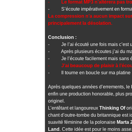
-
Le format MP3 n’altérera pas tro
- S’écoute impérativement en format
La compression n’a aucun impact sur 
principalement la désolation.
Conclusion :
- Je l’ai écouté une fois mais c’est un
- Après plusieurs écoutes j’ai du mal
- Je l’écoute facilement mais sans 
-
J’ai beaucoup de plaisir à l’écou
- Il tourne en boucle sur ma platine
Après quelques années d’errements, le 
enfin une production honorable, plus pro
originel.
L’entêtant et langoureux
Thinking Of
or
chant d’outre-tombe du britannique est ic
suavité féminine de la polonaise
Marta 
Land
. Cette idée est pour le moins ass