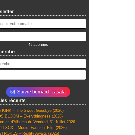
letter
49 abonnés
herche
Suivre bernard_casala
cles récents
 KINK – The Sweet Goodbye (2026)
S BLOOM – Everythingness (2026)
orties d'Albums du Vendredi 31 Juillet 2026
I XCX – Music, Fashion, Film (2026)
TROKES – Reality Awaits (2026)