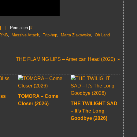
[
…
]
- Permalien [
#
]
R'n'B
,
Massive Attack
,
Trip-hop
,
Marta Zlakowska
,
Oh Land
THE FLAMING LIPS – American Head (2020)
iss
TOMORA – Come
Closer (2026)
THE TWILIGHT SAD
– It’s The Long
Goodbye (2026)