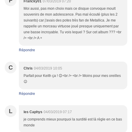
F
Francky01
07/03/2019 07:20
Moi aussi, pas mon choix mais ce disque convoque moult
souvenirs de mon adolescence. Pas mal écouté (plus les 2
suivants) car j'avais des potes très fan de Metallica. Je me
rappelle un morceau virtuose joué presque uniquement par
une basse incroyable. Tu vois lequel ? Sur cet album ??? <br
/> <br /> A +
Répondre
C
Chris
04/03/2019 10:05
Parfait pour Keith ça ! 😊<br /> <br /> Moins pour mes oreilles
😉
Répondre
L
les Caphys
04/03/2019 07:17
je comprends mieux pourquoi la surdité est là règle en ce bas
monde