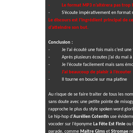
-
Le format MP3 n’altérera pas trop 
-
S’écoute impérativement en format 
Le discours est l’ingrédient principal de
d’atteindre son but.
Conclusion :
-
Je l’ai écouté une fois mais c’est une 
-
Après plusieurs écoutes j’ai du mal à
-
Je l’écoute facilement mais sans ém
-
J’ai beaucoup de plaisir à l’écouter
-
Il tourne en boucle sur ma platine
Au risque de se faire traiter de tous les no
sans doute avec une petite pointe de misogy
rapproche le plus du style spoken word glorif
Le hip-hop d’
Aurélien Cotentin
use évidemm
vocoder sur l’éponyme
La Fête Est Finie
ou
parade, comme
Maitre Gims
et
Stromae
re