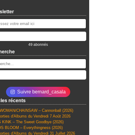
letter
49 abonnés
herche
Suivre bernard_casala
cles récents
WOMAN/CHAINSAW – Cannonball (2026)
orties d'Albums du Vendredi 7 Août 2026
 KINK – The Sweet Goodbye (2026)
S BLOOM – Everythingness (2026)
orties d'Albums du Vendredi 31 Juillet 2026