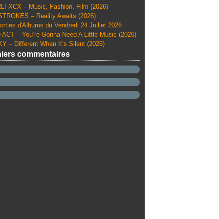
I XCX – Music, Fashion, Film (2026)
TROKES – Reality Awaits (2026)
orties d'Albums du Vendredi 24 Juillet 2026
ACT – You’re Gonna Need A Little Music (2026)
Y – Different When It’s Silent (2026)
iers commentaires