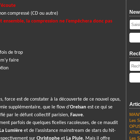
l’écoute
News
non compressé (CD ou autre)
 cet ensemble, la compression ne l’empêchera donc pas
fois de trop
Rec
 m’y faire
otion
ms,
force est de constater
à la découverte de ce nouvel opus,
Arti
nie supplémentaire, que le flow d’
Orelsan
est ce qui se
MAN/
ié par le défunt collectif parisien,
Fauve
.
Les S
ent parfois de quelques ficelles racoleuses, de ce maudit
OPUS
La Lumière
et de l’assistance mainstream de stars du hit-
ATMO
spectivement sur
Christophe
et
La Pluie
. Mais il offre
Les S