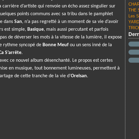
CHARL
carrière d’artiste qui renvoie un écho assez singulier sur
THE S
quelques points communs avec sa tribu dans le pamphlet
Les S
e dans
San
, n’a pas regretté à un moment de sa vie d’avoir
YARD 
TRICK
s est simple,
Basique
, mais aussi percutant et parfois
Dern
 pas de déverser les mots à la vitesse de la lumière, il expose
 le rythme syncopé de
Bonne Meuf
ou un sens inné de la
a S’arrête
.
ie avec ce nouvel album désenchanté. Le propos est certes
 mise en musique, tout bonnement lumineuses, permettent à
artage de cette tranche de la vie d’
Orelsan
.