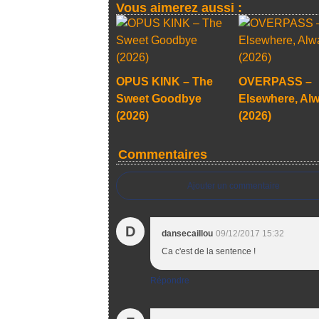
Vous aimerez aussi :
OPUS KINK – The
OVERPASS –
Sweet Goodbye
Elsewhere, Al
(2026)
(2026)
Commentaires
Ajouter un commentaire
D
dansecaillou
09/12/2017 15:32
Ca c'est de la sentence !
Répondre