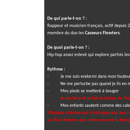
De qui parle-t-on ? :
Rappeur et musicien français, actif depuis 2
membre du duo les
Casseurs Flowters
.
De quoi parle-t-on ? :
Hip-hop assez enlevé qui explore parfois les 
Rythme :
-
Je me suis endormi dans mon fauteui
-
Ne me perturbe pas quand je lis e
-
Mes pieds se mettent à bouger
-
Je me lève et je fais la danse de l’é
-
Mes enfants sautent comme des cabr
Musique urbaine qui n’échappe pas aux rè
un flow intense qui relève encore le temp