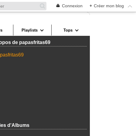
Connexion
+
Créer mon blog
s
Playlists
Tops
opos de papasfritas69
ies d'Albums