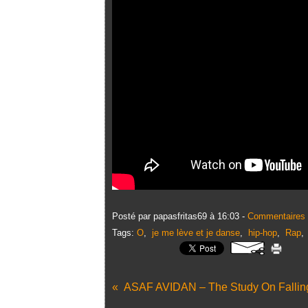
Posté par papasfritas69 à 16:03 -
Commentaires 
Tags:
O
,
je me lève et je danse
,
hip-hop
,
Rap
ASAF AVIDAN – The Study On Fallin