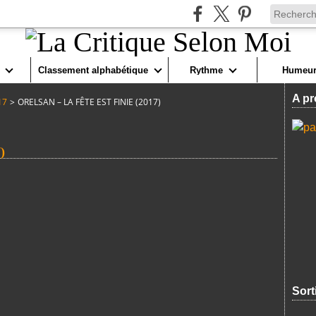
Classement alphabétique
Rythme
Humeur
A pr
17
>
ORELSAN – LA FÊTE EST FINIE (2017)
)
Sort