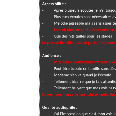
Accessibilité :
-
Après plusieurs écoutes je n’ai toujou
-
Plusieurs écoutes sont nécessaires a
-
Mélodie agréable mais sans aspérité
-
Les refrains entrent directement d
-
Que des hits taillés pour les stades
Le phrasé limpide, asséné parfois violemm
Audience :
-
Musique que madame me demande
-
Peut-être écouté en famille sans d
-
Madame s’en va quand je l’écoute
-
Tellement bizarre que je fais attentio
-
Tellement bruyant que mes voisins n
Rap un peu hors normes, plutôt mélodiqu
Qualité audiophile :
-
J’ai l’impression que c’est mon voisi