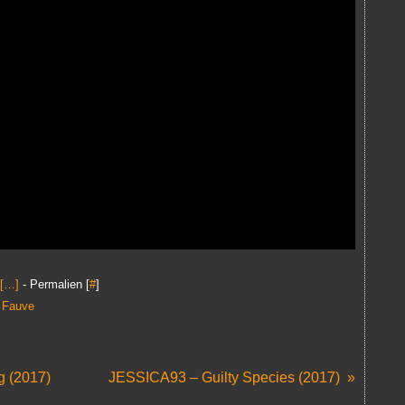
[
…
]
- Permalien [
#
]
,
Fauve
g (2017)
JESSICA93 – Guilty Species (2017)