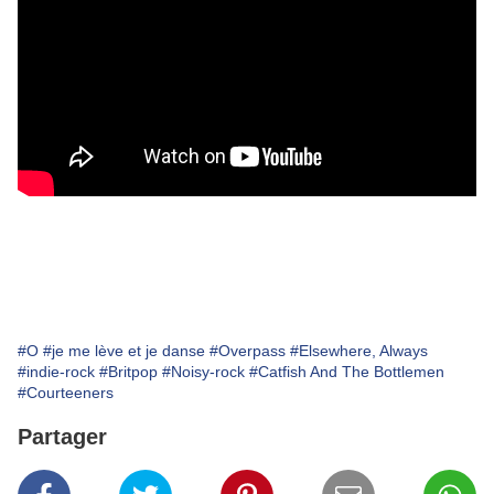
#O
#je me lève et je danse
#Overpass
#Elsewhere, Always
#indie-rock
#Britpop
#Noisy-rock
#Catfish And The Bottlemen
#Courteeners
Partager