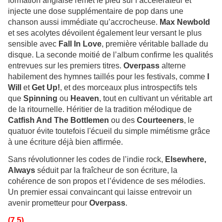
formation anglaise remet le pied sur l’accélérateur et
injecte une dose supplémentaire de pop dans une
chanson aussi immédiate qu’accrocheuse.
Max Newbold
et ses acolytes dévoilent également leur versant le plus
sensible avec
Fall In Love
, première véritable ballade du
disque. La seconde moitié de l’album confirme les qualités
entrevues sur les premiers titres.
Overpass
alterne
habilement des hymnes taillés pour les festivals, comme
I
Will
et
Get Up!
, et des morceaux plus introspectifs tels
que
Spinning
ou
Heaven
, tout en cultivant un véritable art
de la ritournelle. Héritier de la tradition mélodique de
Catfish And The Bottlemen
ou des
Courteeners
, le
quatuor évite toutefois l'écueil du simple mimétisme grâce
à une écriture déjà bien affirmée.
Sans révolutionner les codes de l’indie rock,
Elsewhere,
Always
séduit par la fraîcheur de son écriture, la
cohérence de son propos et l’évidence de ses mélodies.
Un premier essai convaincant qui laisse entrevoir un
avenir prometteur pour
Overpass
.
(7,5)