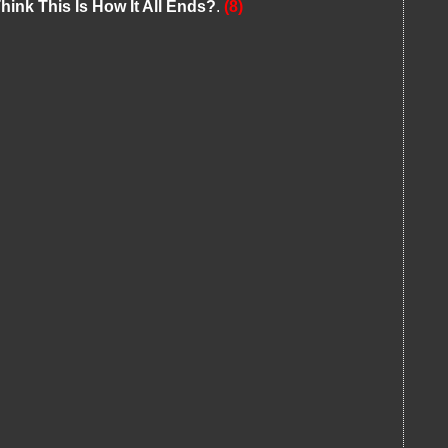
ink This Is How It All Ends?
.
(8)