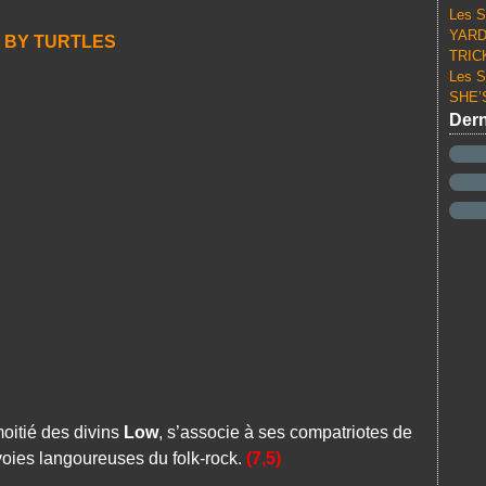
Les S
YARD 
 BY TURTLES
TRICK
Les S
SHE’S
Dern
moitié des divins
Low
, s’associe à ses compatriotes de
voies langoureuses du folk-rock.
(7,5)