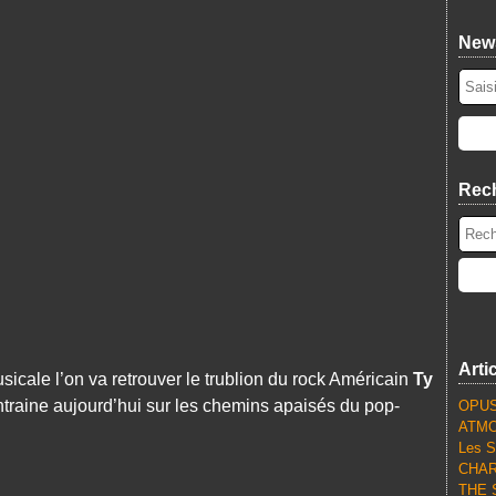
News
Rec
Arti
icale l’on va retrouver le trublion du rock Américain
Ty
traine aujourd’hui sur les chemins apaisés du pop-
OPUS
ATMO
Les S
CHARL
THE S