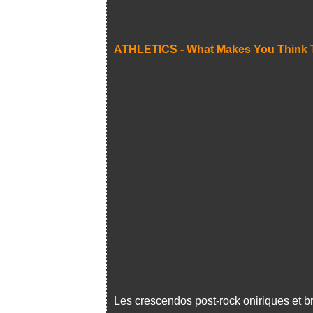
ATHLETICS - What Makes You Think Th
Les crescendos post-rock oniriques et br