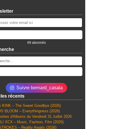
letter
49 abonnés
herche
Suivre bernard_casala
cles récents
 KINK – The Sweet Goodbye (2026)
S BLOOM – Everythingness (2026)
orties d'Albums du Vendredi 31 Juillet 2026
I XCX – Music, Fashion, Film (2026)
TROKES – Reality Awaits (2026)