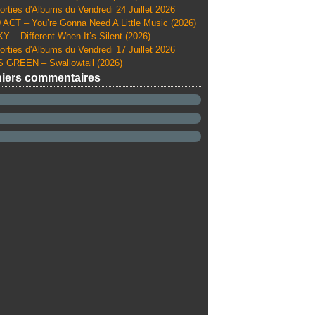
orties d'Albums du Vendredi 24 Juillet 2026
ACT – You’re Gonna Need A Little Music (2026)
Y – Different When It’s Silent (2026)
orties d'Albums du Vendredi 17 Juillet 2026
 GREEN – Swallowtail (2026)
iers commentaires