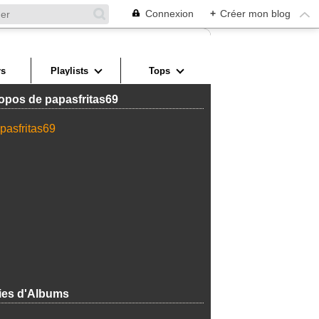
Connexion
+
Créer mon blog
s
Playlists
Tops
opos de papasfritas69
ies d'Albums