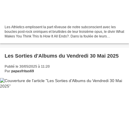
Les Athletics emplissent la part rêveuse de notre subconscient avec les
boucles post-rock oniriques et bruitistes de leur troisième opus, le divin What
Makes You Think This Is How It All Ends?. Dans la foulée de leurs
compatriotes d’Explosions In The...
Les Sorties d'Albums du Vendredi 30 Mai 2025
Publié le 30/05/2025 à 11:20
Par
papasfritas69