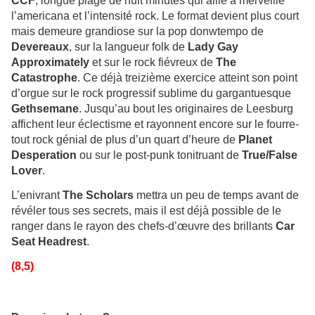
CCF
, longue plage de huit minutes qui allie à merveille
l’americana et l’intensité rock. Le format devient plus court
mais demeure grandiose sur la pop donwtempo de
Devereaux
, sur la langueur folk de
Lady Gay
Approximately
et sur le rock fiévreux de
The
Catastrophe
. Ce déjà treizième exercice atteint son point
d’orgue sur le rock progressif sublime du gargantuesque
Gethsemane
. Jusqu’au bout les originaires de Leesburg
affichent leur éclectisme et rayonnent encore sur le fourre-
tout rock génial de plus d’un quart d’heure de
Planet
Desperation
ou sur le post-punk tonitruant de
True/False
Lover
.
L’enivrant
The Scholars
mettra un peu de temps avant de
révéler tous ses secrets, mais il est déjà possible de le
ranger dans le rayon des chefs-d’œuvre des brillants
Car
Seat Headrest
.
(8,5)