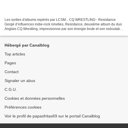
Les sorties d'albums repérés par LCSM... CQ WRESTLING - Resistance
Gorgé d’influences indie-rock nineties, Resistance, deuxième album du duo
Anglais CQ Wrestling, impressionne par son énergie brute et son redoutable
sens de l’efficacité. (7,5) ALELA DIANE...
Hébergé par Canalblog
Top articles
Pages
Contact
Signaler un abus
C.G.U.
Cookies et données personnelles
Préférences cookies
Voir le profil de papasfritas69 sur le portail Canalblog