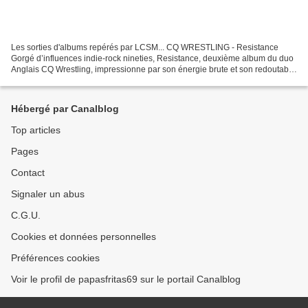
Les sorties d'albums repérés par LCSM... CQ WRESTLING - Resistance
Gorgé d’influences indie-rock nineties, Resistance, deuxième album du duo
Anglais CQ Wrestling, impressionne par son énergie brute et son redoutable
sens de l’efficacité. (7,5) ALELA DIANE...
Hébergé par Canalblog
Top articles
Pages
Contact
Signaler un abus
C.G.U.
Cookies et données personnelles
Préférences cookies
Voir le profil de papasfritas69 sur le portail Canalblog