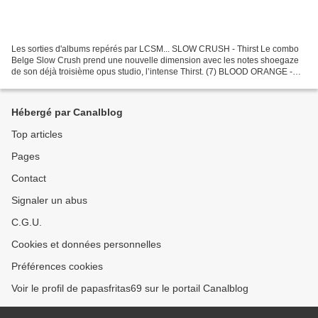
Les sorties d'albums repérés par LCSM... SLOW CRUSH - Thirst Le combo
Belge Slow Crush prend une nouvelle dimension avec les notes shoegaze
de son déjà troisième opus studio, l’intense Thirst. (7) BLOOD ORANGE -
Essex Honey Avec la pop paradisiaque d’Essex...
Hébergé par Canalblog
Top articles
Pages
Contact
Signaler un abus
C.G.U.
Cookies et données personnelles
Préférences cookies
Voir le profil de papasfritas69 sur le portail Canalblog