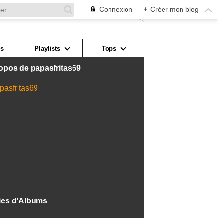
Connexion
+
Créer mon blog
s
Playlists
Tops
opos de papasfritas69
ies d'Albums