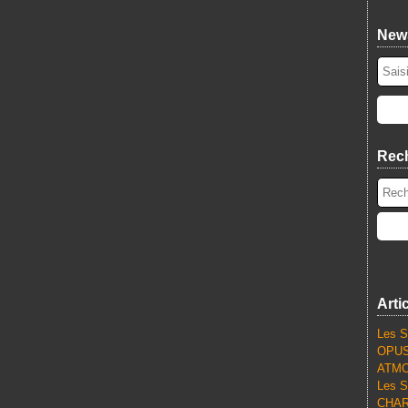
News
Rec
Arti
Les S
OPUS
ATMO
Les S
CHARL