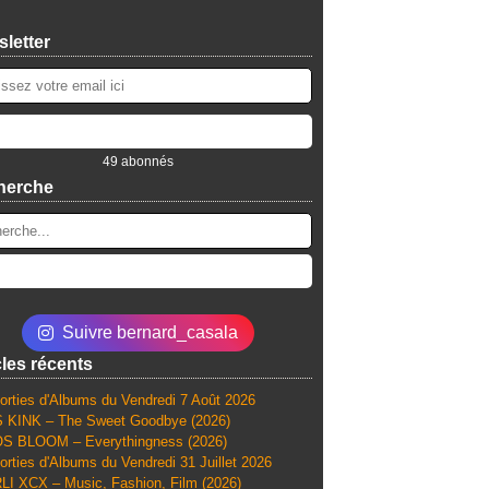
letter
49 abonnés
herche
Suivre bernard_casala
cles récents
orties d'Albums du Vendredi 7 Août 2026
 KINK – The Sweet Goodbye (2026)
S BLOOM – Everythingness (2026)
orties d'Albums du Vendredi 31 Juillet 2026
I XCX – Music, Fashion, Film (2026)