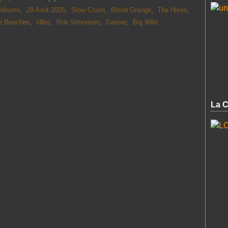
Albums
,
29 Août 2025
,
Slow Crush
,
Blood Orange
,
The Hives
,
e Beaches
,
Idles
,
Rob Simonsen
,
Ganser
,
Big Wild
La C