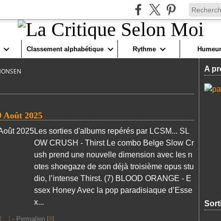
Classement alphabétique
Rythme
Humeur
A pr
MONSEN
9 Août 2025
Les sorties d'albums repérés par LCSM... SL
OW CRUSH - Thirst Le combo Belge Slow Cr
ush prend une nouvelle dimension avec les n
otes shoegaze de son déjà troisième opus stu
dio, l’intense Thirst. (7) BLOOD ORANGE - E
ssex Honey Avec la pop paradisiaque d’Esse
x...
Sort
[
…
]
- Permalien [
#
]