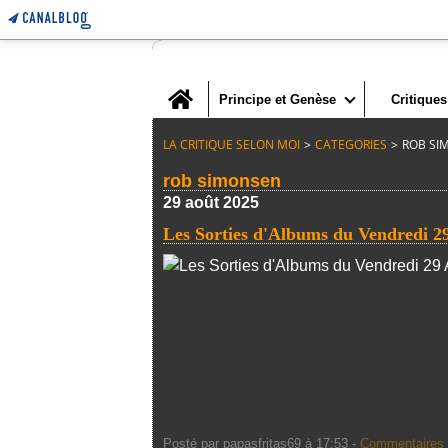
Home
Principe et Genèse
Critiques
LA CRITIQUE SELON MOI
>
CATEGORIES
>
ROB SI
rob simonsen
29 août 2025
Les Sorties d'Albums du Vendredi 2
Posté par papasfritas69 à 17:53 -
Commentaires 