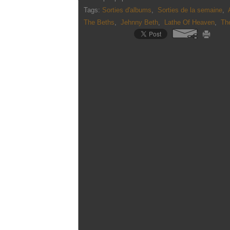
Tags:
Sorties d'albums
,
Sorties de la semaine
,
The Beths
,
Jehnny Beth
,
Lathe Of Heaven
,
Th