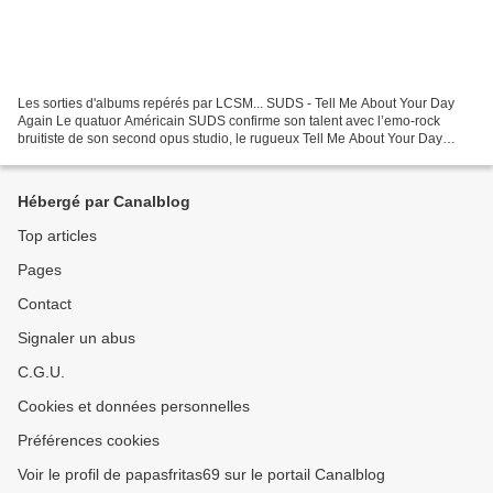
Les sorties d'albums repérés par LCSM... SUDS - Tell Me About Your Day
Again Le quatuor Américain SUDS confirme son talent avec l’emo-rock
bruitiste de son second opus studio, le rugueux Tell Me About Your Day
Again. (7) KEATON HENSON - Parader Le poète...
Hébergé par Canalblog
Top articles
Pages
Contact
Signaler un abus
C.G.U.
Cookies et données personnelles
Préférences cookies
Voir le profil de papasfritas69 sur le portail Canalblog