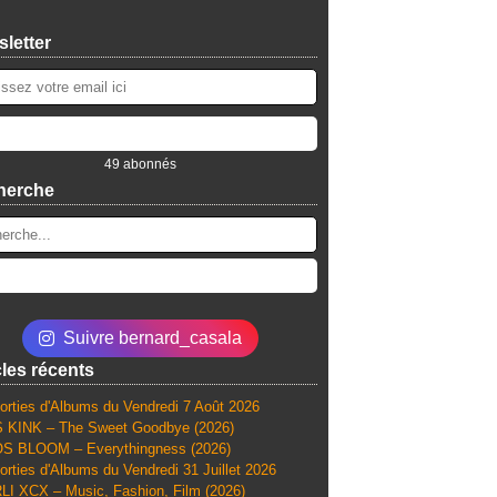
letter
49 abonnés
herche
Suivre bernard_casala
cles récents
orties d'Albums du Vendredi 7 Août 2026
 KINK – The Sweet Goodbye (2026)
S BLOOM – Everythingness (2026)
orties d'Albums du Vendredi 31 Juillet 2026
I XCX – Music, Fashion, Film (2026)