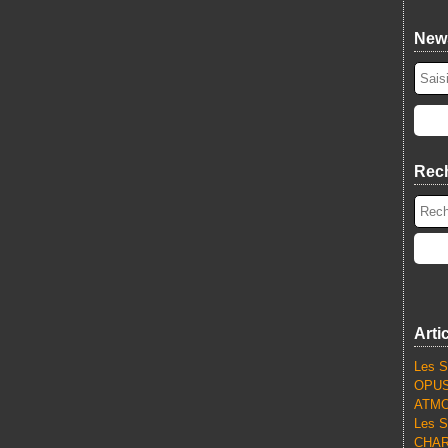
News
Rec
Arti
Les S
OPUS
ATMO
Les S
CHARL