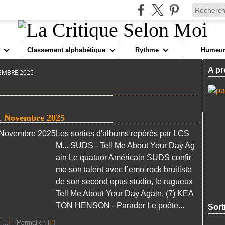
Classement alphabétique
Rythme
Humeur
A pr
EMBRE 2025
21 Novembre 2025
Les sorties d'albums repérés par LCS
M... SUDS - Tell Me About Your Day Ag
ain Le quatuor Américain SUDS confir
me son talent avec l’emo-rock bruitiste
de son second opus studio, le rugueux
Tell Me About Your Day Again. (7) KEA
TON HENSON - Parader Le poète...
Sort
[
…
]
- Permalien [
#
]