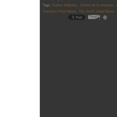
Tags:
Sorties d'albums
,
Sorties de la semaine
,
Oneohtrix Point Never
,
The Smith Street Band
,