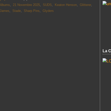
Albums
,
21 Novembre 2025
,
SUDS
,
Keaton Henson
,
Glitterer
,
James
,
Stade
,
Sharp Pins
,
Glyders
La C