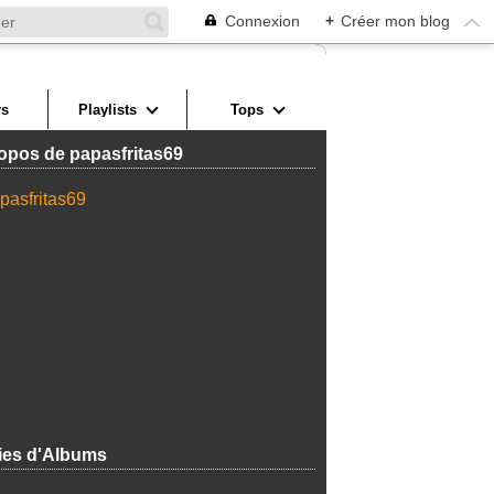
Connexion
+
Créer mon blog
s
Playlists
Tops
opos de papasfritas69
ies d'Albums