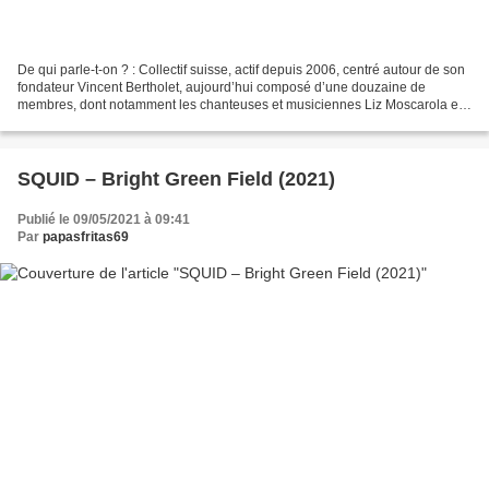
De qui parle-t-on ? : Collectif suisse, actif depuis 2006, centré autour de son
fondateur Vincent Bertholet, aujourd’hui composé d’une douzaine de
membres, dont notamment les chanteuses et musiciennes Liz Moscarola et
Aby Vulliamy. De quoi parle-t-on...
SQUID – Bright Green Field (2021)
Publié le 09/05/2021 à 09:41
Par
papasfritas69