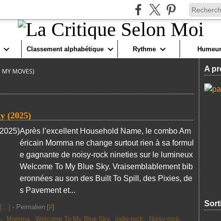
Classement alphabétique
Rythme
Humeur
A pr
 MY MOVES)
 (2025)
Après l’excellent Household Name, le combo Am
éricain Momma ne change surtout rien à sa formul
e gagnante de noisy-rock nineties sur le lumineux
Welcome To My Blue Sky. Vraisemblablement bib
eronnées au son des Built To Spill, des Pixies, de
s Pavement et...
Sort
[
…
]
- Permalien [
#
]
e
,
Momma
,
Welcome To My Blue Sky
,
indie-rock
,
Noisy-rock
,