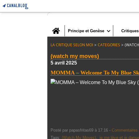
Home
Principe et Genèse
Critiques
LA CRITIQUE SELON MOI
>
CATEGORIES
>
(WATCH
(watch my moves)
5 avril 2025
MOMMA – Welcome To My Blue Sky
Posté par papasfritas69 à 17:16 -
Commentaires 
Tags:
(Watch My Moves)
,
je me lève et je dans