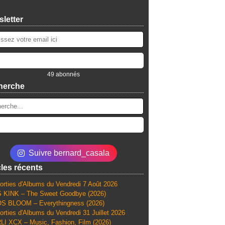
letter
49 abonnés
herche
Suivre bernard_casala
cles récents
orties d'Albums du Vendredi 7 Août 2026
 KINK – The Sweet Goodbye (2026)
S BLOOM – Everythingness (2026)
orties d'Albums du Vendredi 31 Juillet 2026
I XCX – Music, Fashion, Film (2026)