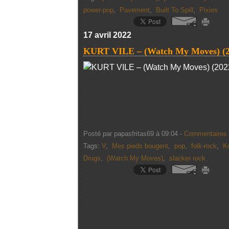
power-pop
,
Pavement
,
Built To Spill
,
Pixies
17 avril 2022
KURT VILE – (Watch My Moves) (2
Posté par papasfritas69 à 09:04 -
Commentaires 
Tags:
V
,
Mes pieds bougent
,
pop
,
folk-rock
,
Ku
Drugs
,
(Watch My Moves)
,
slacker rock