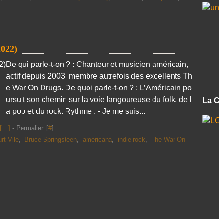
022)
De qui parle-t-on ? : Chanteur et musicien américain,
actif depuis 2003, membre autrefois des excellents Th
e War On Drugs. De quoi parle-t-on ? : L’Américain po
ursuit son chemin sur la voie langoureuse du folk, de l
La C
a pop et du rock. Rythme : - Je me suis...
[
…
]
- Permalien [
#
]
rt Vile
,
Bruce Springsteen
,
americana
,
indie-rock
,
The War On