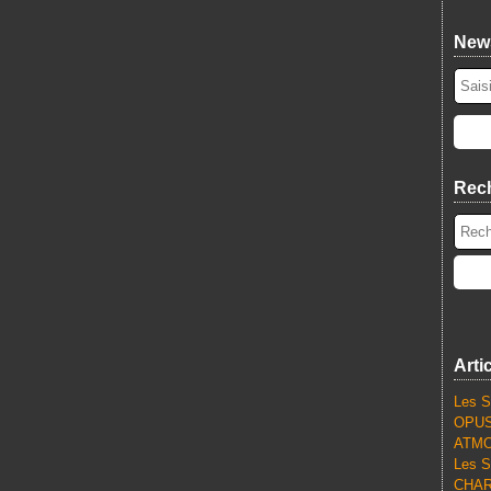
News
Rec
Arti
Les S
OPUS
ATMO
Les S
CHARL