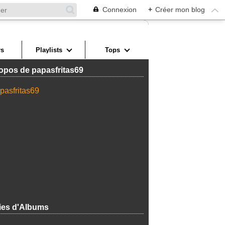
Connexion
+
Créer mon blog
s
Playlists
Tops
opos de papasfritas69
ies d'Albums