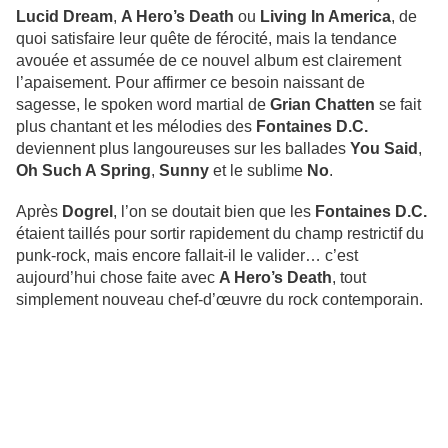
Lucid Dream
,
A Hero’s Death
ou
Living In America
, de
quoi satisfaire leur quête de férocité, mais la tendance
avouée et assumée de ce nouvel album est clairement
l’apaisement. Pour affirmer ce besoin naissant de
sagesse, le spoken word martial de
Grian Chatten
se fait
plus chantant et les mélodies des
Fontaines D.C.
deviennent plus langoureuses sur les ballades
You Said
,
Oh Such A Spring
,
Sunny
et le sublime
No
.
Après
Dogrel
, l’on se doutait bien que les
Fontaines D.C.
étaient taillés pour sortir rapidement du champ restrictif du
punk-rock, mais encore fallait-il le valider… c’est
aujourd’hui chose faite avec
A Hero’s Death
, tout
simplement nouveau chef-d’œuvre du rock contemporain.