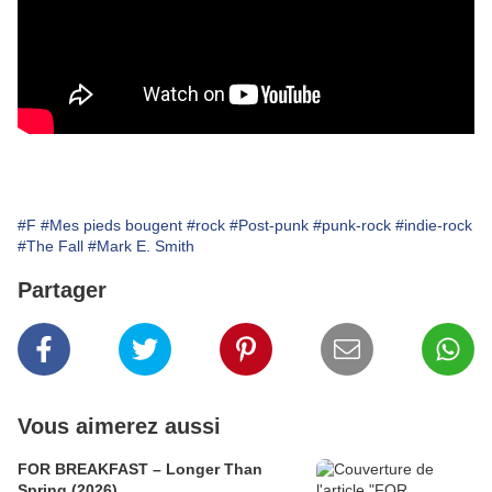
#F
#Mes pieds bougent
#rock
#Post-punk
#punk-rock
#indie-rock
#The Fall
#Mark E. Smith
Partager
Vous aimerez aussi
FOR BREAKFAST – Longer Than
Spring (2026)